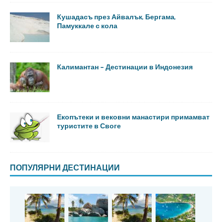
Кушадасъ през Айвалък, Бергама,
Памуккале с кола
Калимантан – Дестинации в Индонезия
Екопътеки и вековни манастири примамват
туристите в Своге
ПОПУЛЯРНИ ДЕСТИНАЦИИ