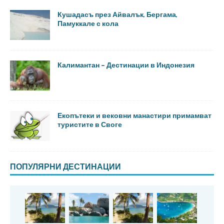
Кушадасъ през Айвалък, Бергама,
Памуккале с кола
Калимантан – Дестинации в Индонезия
Екопътеки и вековни манастири примамват
туристите в Своге
ПОПУЛЯРНИ ДЕСТИНАЦИИ