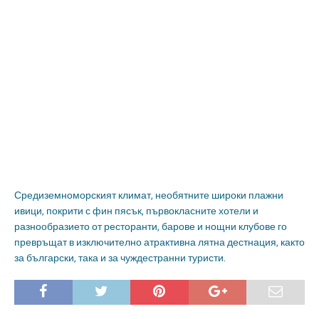
Средиземноморският климат, необятните широки плажни
ивици, покрити с фин пясък, първокласните хотели и
разнообразието от ресторанти, барове и нощни клубове го
превръщат в изключително атрактивна лятна дестнация, както
за български, така и за чуждестранни туристи.