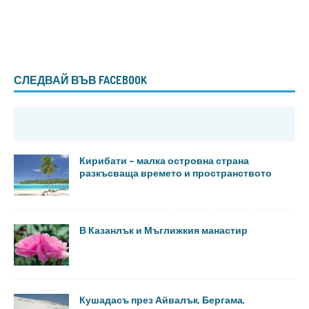
СЛЕДВАЙ ВЪВ FACEBOOK
Кирибати – малка островна страна
разкъсваща времето и пространството
В Казанлък и Мъглижкия манастир
Кушадасъ през Айвалък, Бергама,