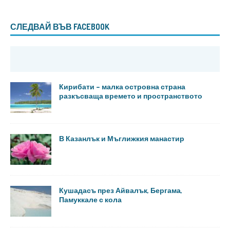
СЛЕДВАЙ ВЪВ FACEBOOK
Кирибати – малка островна страна
разкъсваща времето и пространството
В Казанлък и Мъглижкия манастир
Кушадасъ през Айвалък, Бергама,
Памуккале с кола