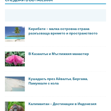
Кирибати – малка островна страна
разкъсваща времето и пространството
В Казанлък и Мъглижкия манастир
Кушадасъ през Айвалък, Бергама,
Памуккале с кола
Калимантан – Дестинации в Индонезия