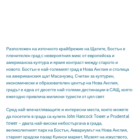
Разположен на източното крайбрежие на Щатите, Бостън е
пленителен град с невероятния микс от европейска и
американска култура и яркия контраст между старото и
новото. Бостън е най-големият град в Нова Англия и столица
на американския щат Масачузец. Считан за културен,
икономически и образователен център на Нова Англия,
градът е една от десетте най-големи дестинации в САЩ, която
ежегодно привлича милиони туристи от цял свят.
Сред най-впечатляващите и интересни места, които можете
да посетите в града са кулите John Hancock Tower и Prudental
tower – двата най-високи небостъргача в града,
великолепният парк на Бостън, Аквариумът на Нова Англия,
старият храдски пазар Куинси маркет, Музеят на изкуството,