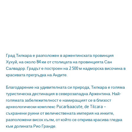
Град Тилкара е разположен в аржентинската провинция
Хухуй, на около 84 км от столицата на провинцията Сан
Салвадор. Градът е построен на 2 500 м надморска височина в
красивата прегръдка на Андите.
Благодарение на удивителната си природа, Тилкара е голяма
туристическа дестинация в северозападна Аржентина. Най-
голямата забележителност е намиращият се в близост
археологически комплекс Pucar&aacute, de Tilcara –
съхранени руини от величествената империя на инките,
разположени висок хълм, от който се открива красива гледка
към долината Рио Гранде.