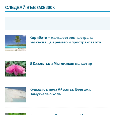
СЛЕДВАЙ ВЪВ FACEBOOK
Кирибати – малка островна страна
разкъсваща времето и пространството
В Казанлък и Мъглижкия манастир
Кушадасъ през Айвалък, Бергама,
Памуккале с кола