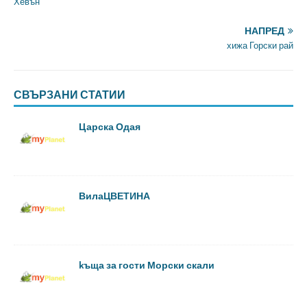
Хевън
НАПРЕД
хижа Горски рай
СВЪРЗАНИ СТАТИИ
Царска Одая
ВилаЦВЕТИНА
kъща за гости Морски скали