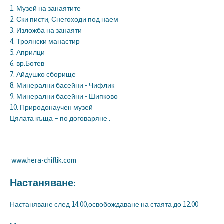
1. Музей на занаятите
2. Ски писти, Снегоходи под наем
3. Изложба на занаяти
4. Троянски манастир
5. Априлци
6. вр.Ботев
7. Айдушко сборище
8. Минерални басейни - Чифлик
9. Минерални басейни - Шипково
10. Природонаучен музей
Цялата къща – по договаряне .
www.hera-chiflik.com
Настаняване:
Настаняване след 14.00,освобождаване на стаята до 12.00