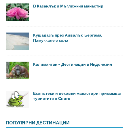
В Казанлък и Мъглижкия манастир
Кушадасъ през Айвалък, Бергама,
Памуккале с кола
Калимантан – Дестинации в Индонезия
Екопътеки и вековни манастири примамват
туристите в Своге
ПОПУЛЯРНИ ДЕСТИНАЦИИ