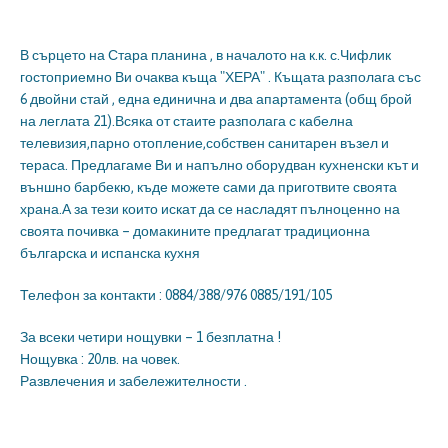
В сърцето на Стара планина , в началото на к.к. с.Чифлик
гостоприемно Ви очаква къща "ХЕРА" . Къщата разполага със
6 двойни стай , една единична и два апартамента (общ брой
на леглата 21).Всяка от стаите разполага с кабелна
телевизия,парно отопление,собствен санитарен възел и
тераса. Предлагаме Ви и напълно оборудван кухненски кът и
външно барбекю, къде можете сами да приготвите своята
храна.А за тези които искат да се насладят пълноценно на
своята почивка – домакините предлагат традиционна
българска и испанска кухня
Телефон за контакти : 0884/388/976 0885/191/105
За всеки четири нощувки – 1 безплатна !
Нощувка : 20лв. на човек.
Развлечения и забележителности .