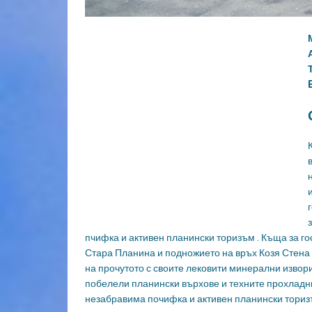
пчифка и активен планински торизъм . Къща за го
Стара Планина и подножието на връх Козя Стена 
на прочутото с своите лековити минерални извори
побелели планински върхове и техните прохладн
незабравима почифка и активен планински тори