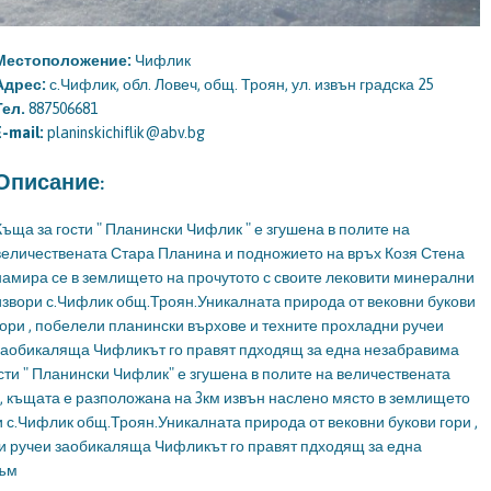
Местоположение:
Чифлик
Адрес:
с.Чифлик, обл. Ловеч, общ. Троян, ул. извън градска 25
Тел.
887506681
E-mail:
planinskichiflik@abv.bg
Описание:
Къща за гости " Планински Чифлик " е згушена в полите на
величествената Стара Планина и подножието на връх Козя Стена
намира се в землището на прочутото с своите лековити минерални
извори с.Чифлик общ.Троян.Уникалната природа от вековни букови
гори , побелели планински върхове и техните прохладни ручеи
заобикаляща Чифликът го правят пдходящ за една незабравима
сти " Планински Чифлик" е згушена в полите на величествената
, къщата е разположана на 3км извън наслено място в землището
 с.Чифлик общ.Троян.Уникалната природа от вековни букови гори ,
и ручеи заобикаляща Чифликът го правят пдходящ за една
зъм