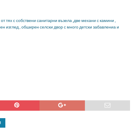
 от тях с собствени санитарни възела ,две механи с камини ,
ен изглед , обширен селски двор с много детски забавлениа и
М