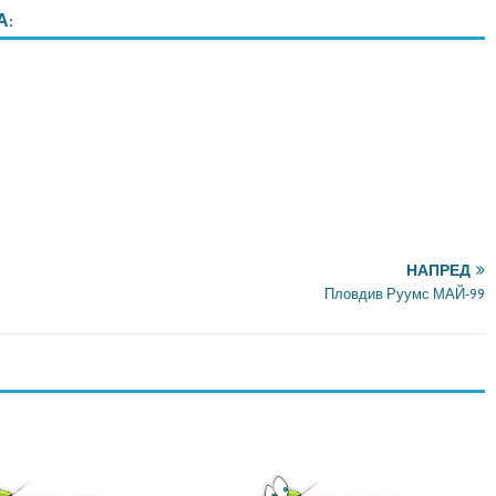
А:
НАПРЕД
Пловдив Руумс МАЙ-99