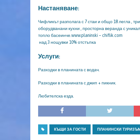
Настаняване:
Чифликът разполага с 7 стаи и общо 18 легла , три
оборудванани кухни , просторна веранда с уникал
топло басеинче.www.planinski – chiflik.com
над 3 нощувки 10% отстъпка
Услуги:
Разходки в планината с водач.
Разходки в планината с джип + пикник.
Любителска езда.
КЪЩИ ЗА ГОСТИ
ПЛАНИНСКИ ТУРИЗЪ