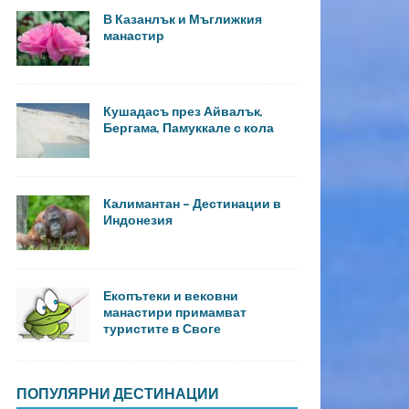
В Казанлък и Мъглижкия
манастир
Кушадасъ през Айвалък,
Бергама, Памуккале с кола
Калимантан – Дестинации в
Индонезия
Екопътеки и вековни
манастири примамват
туристите в Своге
ПОПУЛЯРНИ ДЕСТИНАЦИИ