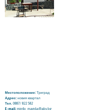
Местоположение:
Триград
Адрес:
новия квартал
Тел.
0887/ 822 582
E-mail:
min4o_magda@abv.bg