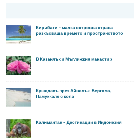
Кирибати – малка островна страна
разкъсваща времето и пространството
В Казанлък и Мъглижкия манастир
Кушадасъ през Айвалък, Бергама,
Памуккале с кола
Калимантан – Дестинации в Индонезия