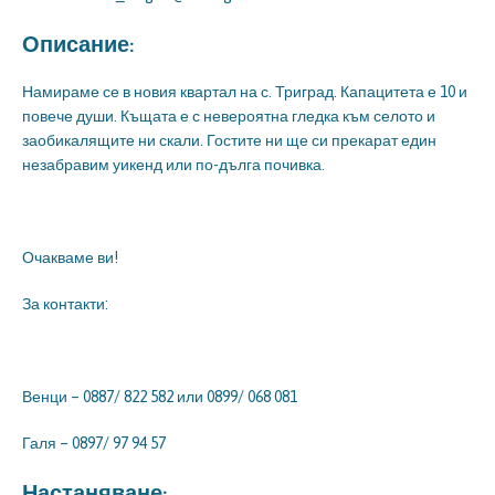
Описание:
Намираме се в новия квартал на с. Триград. Капацитета е 10 и
повече души. Къщата е с невероятна гледка към селото и
заобикалящите ни скали. Гостите ни ще си прекарат един
незабравим уикенд или по-дълга почивка.
Очакваме ви!
За контакти:
Венци – 0887/ 822 582 или 0899/ 068 081
Галя – 0897/ 97 94 57
Настаняване: