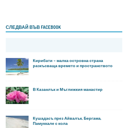
СЛЕДВАЙ ВЪВ FACEBOOK
Кирибати – малка островна страна
разкъсваща времето и пространството
В Казанлък и Мъглижкия манастир
Кушадасъ през Айвалък, Бергама,
Памуккале с кола