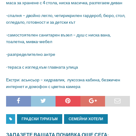
маса за хранене с 4 стола, ниска масичка, разтегаем диван
-спалня – двойно легло, четирикрилен гардероб, бюро, стол,
огледало, готовност и за детски кът
-самостоятелен санитарен възел – душ с ниска вана,
тоалетна, мивка-мебел
-разпределително антре
-тераса с изглед към главната улица
Екстри: асьнсьор – хидравлик, луксозна кабина, безжичен
интернет и домофон с цветна камера
ГРАДСКИ ТУРИЗЪМ
СЕМЕЙНИ ХОТЕЛИ
ЗАПАЗЕТЕ ВАШАТА ПОЧИВКА ОЩЕ СЕГА: