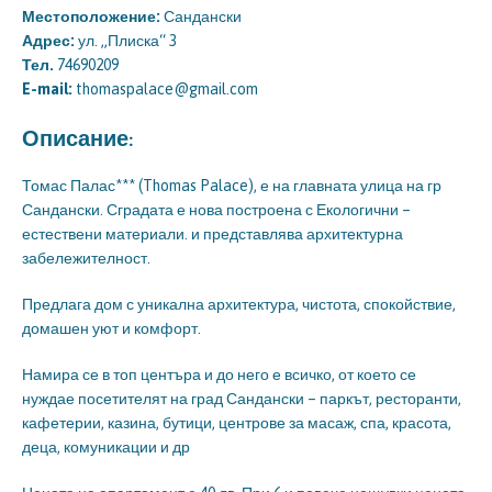
Местоположение:
Сандански
Адрес:
ул. „Плиска“ 3
Тел.
74690209
E-mail:
thomaspalace@gmail.com
Описание:
Томас Палас*** (Thomas Palace), е на главната улица на гр
Сандански. Сградата е нова построена с Екологични –
естествени материали. и представлява архитектурна
забележителност.
Предлага дом с уникална архитектура, чистота, спокойствие,
домашен уют и комфорт.
Намира се в топ центъра и до него е всичко, от което се
нуждае посетителят на град Сандански – паркът, ресторанти,
кафетерии, казина, бутици, центрове за масаж, спа, красота,
деца, комуникации и др