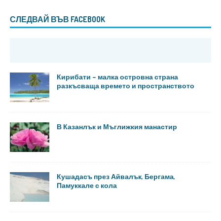
СЛЕДВАЙ ВЪВ FACEBOOK
Кирибати – малка островна страна
разкъсваща времето и пространството
В Казанлък и Мъглижкия манастир
Кушадасъ през Айвалък, Бергама,
Памуккале с кола