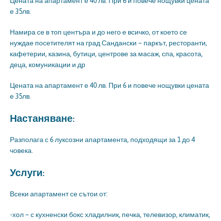
Цената на апартамент е 40 лв. При 6 и повече нощувки цената
е 35лв.
Намира се в топ центъра и до него е всичко, от което се
нуждае посетителят на град Сандански – паркът, ресторанти,
кафетерии, казина, бутици, центрове за масаж, спа, красота,
деца, комуникации и др
Цената на апартамент е 40 лв. При 6 и повече нощувки цената
е 35лв.
Настаняване:
Разполага с 6 луксозни апартамента, подходящи за 1 до 4
човека.
Услуги:
Всеки апартамент се сътои от:
-хол – с кухненски бокс хладилник, печка, телевизор, климатик,