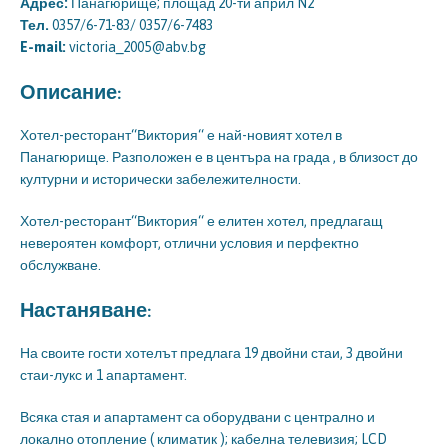
Адрес:
Панагюрище; площад 20-ти април N2
Тел.
0357/6-71-83/ 0357/6-7483
E-mail:
victoria_2005@abv.bg
Описание:
Хотел-ресторант“Виктория“ е най-новият хотел в
Панагюрище. Разположен е в центъра на града , в близост до
културни и исторически забележителности.
Хотел-ресторант“Виктория“ е елитен хотел, предлагащ
невероятен комфорт, отлични условия и перфектно
обслужване.
Настаняване:
На своите гости хотелът предлага 19 двойни стаи, 3 двойни
стаи-лукс и 1 апартамент.
Всяка стая и апартамент са оборудвани с централно и
локално отопление ( климатик ); кабелна телевизия; LCD