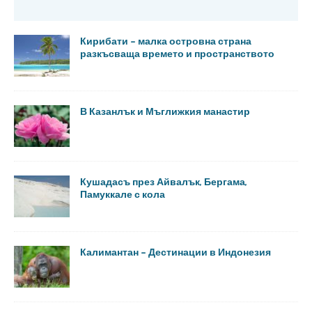
Кирибати – малка островна страна
разкъсваща времето и пространството
В Казанлък и Мъглижкия манастир
Кушадасъ през Айвалък, Бергама,
Памуккале с кола
Калимантан – Дестинации в Индонезия