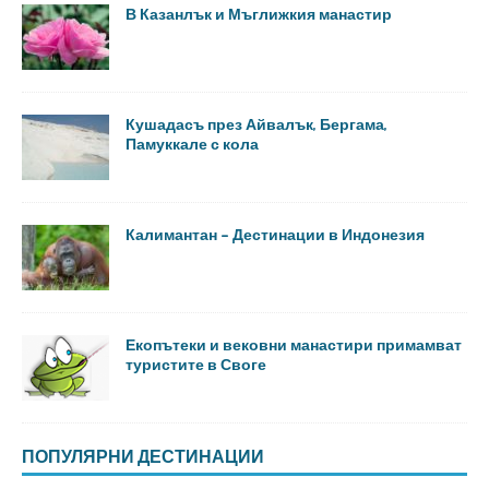
В Казанлък и Мъглижкия манастир
Кушадасъ през Айвалък, Бергама,
Памуккале с кола
Калимантан – Дестинации в Индонезия
Екопътеки и вековни манастири примамват
туристите в Своге
ПОПУЛЯРНИ ДЕСТИНАЦИИ