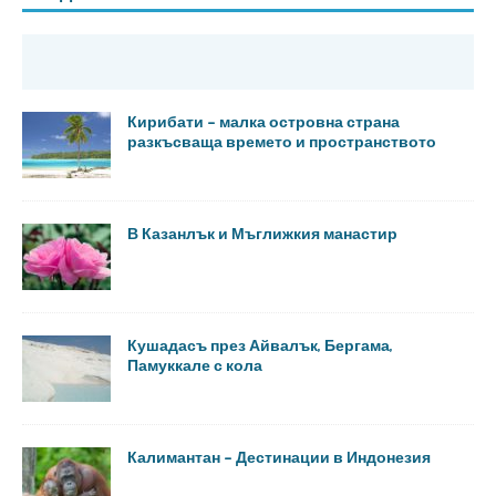
Кирибати – малка островна страна
разкъсваща времето и пространството
В Казанлък и Мъглижкия манастир
Кушадасъ през Айвалък, Бергама,
Памуккале с кола
Калимантан – Дестинации в Индонезия