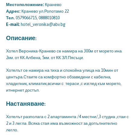
Местоположение:
Кранево
Адрес:
Кранево ул.Ропотамо 22
Тел.
0579066715, 0888010810
E-mail:
hotel_veronika@abv.bg
Описание:
Хотел Вероника-Кранево се намира на 300м от морето ина
2км. от КК Албена, 5км. от КК ЗЛ.Пясъци.
Хотелът се намира на тиха и спокойна улица на 10мин от
центъра.Стаите са комфортно обзаведени с кабелна,
хладилник, климатик,всички с тераси ,с изглед към морето,
итнернет достъп.
Настаняване:
Хотелът разполага с 2 апартаминта /4 местни/,3 студиа ,стаи с
2 и 3 легла .Всяка стая има възможност за допълнително
легло.