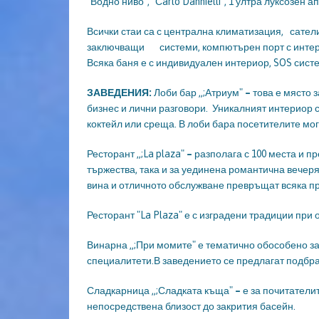
"Водно ниво", "Сarlo Dannielli", 1 ултра луксозен
Всички стаи са с централна климатизация, сател
заключващи системи, компютърен порт с интерне
Всяка баня е с индивидуален интериор, SOS систе
ЗАВЕДЕНИЯ:
Лоби бар „;Атриум"
–
това е място 
бизнес и лични разговори. Уникалният интериор 
коктейл или среща. В лоби бара посетителите мог
Ресторант „;La plaza"
–
разполага с 100 места и пр
тържества, така и за уединена романтична вечер
вина и отличното обслужване превръщат всяка п
Ресторант "La Plaza" е с изградени традиции при
Винарна „;При момите" е тематично обособено за
специалитети.В заведението се предлагат подбра
Сладкарница „;Сладката къща"
–
е за почитатели
непосредствена близост до закрития басейн.