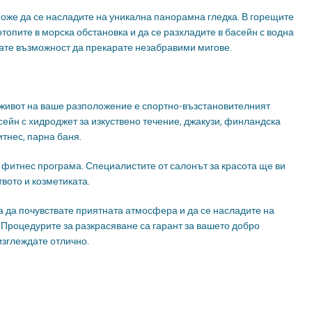
може да се насладите на уникална панорамна гледка. В горещите
отопите в морска обстановка и да се разхладите в басейн с водна
имате възможност да прекарате незабравими мигове.
 живот на ваше разположение е спортно-възстановителният
сейн с хидроджет за изкуствено течение, джакузи, финландска
итнес, парна баня.
 фитнес програма. Специалистите от салонът за красота ще ви
вото и козметиката.
а да почувствате приятната атмосфера и да се насладите на
 Процедурите за разкрасяване са гарант за вашето добро
изглеждате отлично.