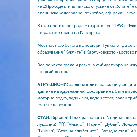
на „;Проходна" и алпийско спускане от „;очите" н
планинско колоездене, пейнтбол, оф-роуд и скал
В околностите на града е открито през 1953 г. Лу
втората половина на IV в.пр.н.е.
Местността е богата на пещери. Тук могат да се 
образувания "Куклите" в Карлуковското карстово 
Все по често града и региона събират хора на изк
енергийно зона.
АТРАКЦИОНИ:
За любителите на силни усещани 
вдигане на адреналина: шофиране на бъги в прес
моторна лодка, водни ски, воден стелт, воден три
гостите на хотела.
СТАИ:
Diplomat Plaza разполага с: 9 единични ста
луксозни: "PR", "Чикаго", "Париж", "Дубай", "Лондон
"Fashion", "Стая на влюбените", "Звездна стая", и 