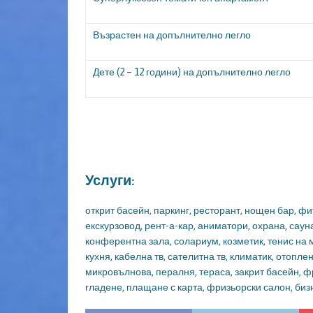
Възрастен на допълнително легло
Дете (2 – 12 години) на допълнително легло
Услуги:
открит басейн, паркинг, ресторант, нощен бар, фи
екскурзовод, рент-а-кар, аниматори, охрана, сауна
конферентна зала, солариум, козметик, тенис на м
кухня, кабелна тв, сателитна тв, климатик, отопл
микровълнова, пералня, тераса, закрит басейн, ф
гладене, плащане с карта, фризьорски салон, бизн