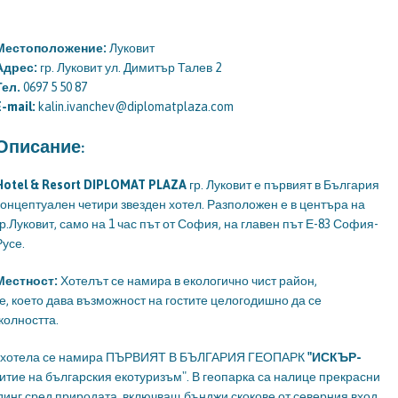
Местоположение:
Луковит
Адрес:
гр. Луковит ул. Димитър Талев 2
Тел.
0697 5 50 87
E-mail:
kalin.ivanchev@diplomatplaza.com
Описание:
Hotel & Resort DIPLOMAT PLAZA
гр. Луковит е първият в България
концептуален четири звезден хотел. Разположен е в центъра на
гр.Луковит, само на 1 час път от София, на главен път Е-83 София-
Русе.
Местност:
Хотелът се намира в екологично чист район,
, което дава възможност на гостите целогодишно да се
колността.
да хотела се намира ПЪРВИЯТ В БЪЛГАРИЯ ГЕОПАРК
"ИСКЪР-
итие на българския екотуризъм". В геопарка са налице прекрасни
инг сред природата, включващ бънджи скокове от северния вход