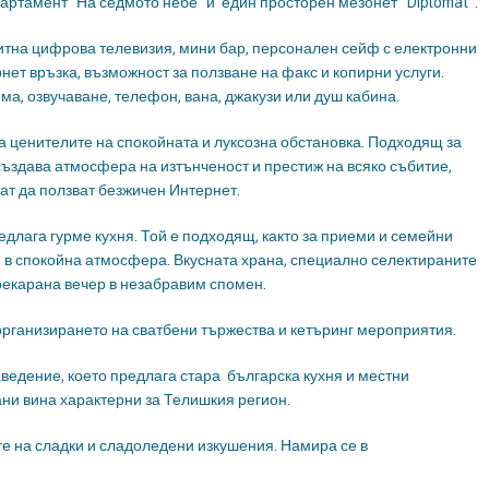
 апартамент "На седмото небе" и един просторен мезонет "Diplomat".
итна цифрова телевизия, мини бар, персонален сейф с електронни
т връзка, възможност за ползване на факс и копирни услуги.
ма, озвучаване, телефон, вана, джакузи или душ кабина.
за ценителите на спокойната и луксозна обстановка. Подходящ за
създава атмосфера на изтънченост и престиж на всяко събитие,
ат да ползват безжичен Интернет.
едлага гурме кухня. Той е подходящ, както за приеми и семейни
я в спокойна атмосфера. Вкусната храна, специално селектираните
рекарана вечер в незабравим спомен.
 организирането на сватбени тържества и кетъринг мероприятия.
ведение, което предлага стара българска кухня и местни
ни вина характерни за Телишкия регион.
те на сладки и сладоледени изкушения. Намира се в