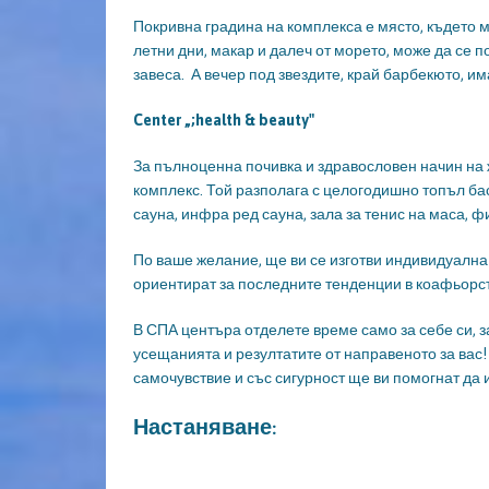
Покривна градина
на комплекса е място, където 
летни дни, макар и далеч от морето, може да се п
завеса. А вечер под звездите, край барбекюто, 
Center
„;
health
& beauty
"
За пълноценна почивка и здравословен начин на
комплекс. Той разполага с целогодишно топъл ба
сауна, инфра ред сауна, зала за тенис на маса, ф
По ваше желание, ще ви се изготви индивидуална
ориентират за последните тенденции в коафьорст
В СПА центъра отделете време само за себе си, з
усещанията и резултатите от направеното за вас!
самочувствие и със сигурност ще ви помогнат да 
Настаняване: