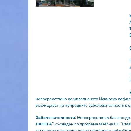
непосредствено до живописното Искърско дефиле
възхищават на природните забележителности в о
Забележителности:
Непосредствена близост 
ПАНЕГА"
, създаден по програма ФАР на ЕС "Разв
условия за организиране на перфектен тийм-билд