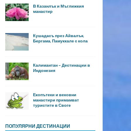
В Казанлък и Мъглижкия
манастир
Кушадасъ през Айвалък,
Бергама, Памуккале с кола
Калимантан – Дестинации в
Индонезия
Екопътеки и вековни
манастири примамват
туристите в Своге
ПОПУЛЯРНИ ДЕСТИНАЦИИ