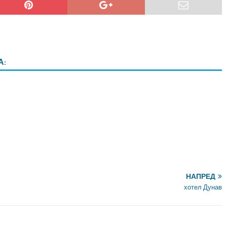
А:
НАПРЕД
хотел Дунав