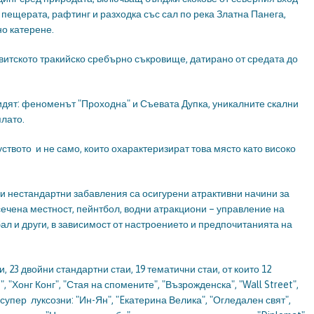
а пещерата, рафтинг и разходка със сал по река Златна Панега,
но катерене.
ковитското тракийско сребърно съкровище, датирано от средата до
видят: феноменът "Проходна" и Съевата Дупка, уникалните скални
плато.
уството и не само, които охарактеризират това място като високо
и нестандартни забавления са осигурени атрактивни начини за
ечена местност, пейнтбол, водни атракциони – управление на
бал и други, в зависимост от настроението и предпочитанията на
и, 23 двойни стандартни стаи, 19 тематични стаи, от които 12
", "Хонг Конг", "Стая на спомените", "Възрожденска", "Wall Street",
5 супер луксозни: "Ин-Ян", "Eкатерина Велика", "Огледален свят",