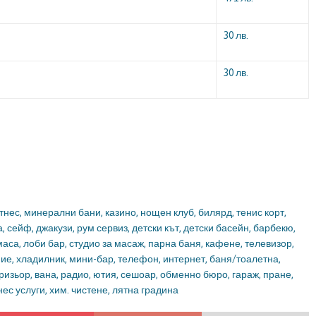
30 лв.
30 лв.
тнес, минерални бани, казино, нощен клуб, билярд, тенис корт,
, сейф, джакузи, рум сервиз, детски кът, детски басейн, барбекю,
аса, лоби бар, студио за масаж, парна баня, кафене, телевизор,
ение, хладилник, мини-бар, телефон, интернет, баня/тоалетна,
ризьор, вана, радио, ютия, сешоар, обменно бюро, гараж, пране,
ес услуги, хим. чистене, лятна градина