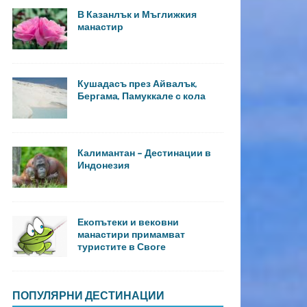
В Казанлък и Мъглижкия
манастир
Кушадасъ през Айвалък,
Бергама, Памуккале с кола
Калимантан – Дестинации в
Индонезия
Екопътеки и вековни
манастири примамват
туристите в Своге
ПОПУЛЯРНИ ДЕСТИНАЦИИ