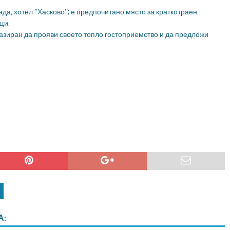
да, хотел “Хасково“; е предпочитано място за краткотраен
щи.
азиран да прояви своето топло гостоприемство и да предложи
А: