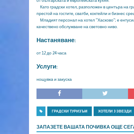
от българската и европейската кухня.
Като градски хотел, разположен в центъра на гра
престой на гостите, сватби, коктейли и бизнес сре
Младият персонал на хотел “Хасково“; е ентуси
качествено обслужване на световно ниво.
Настаняване:
от 12 до 24 часа
Услуги:
нощувка и закуска
ГРАДСКИ ТУРИЗЪМ
ХОТЕЛИ 3 ЗВЕЗДИ
ЗАПАЗЕТЕ ВАШАТА ПОЧИВКА ОЩЕ СЕГ