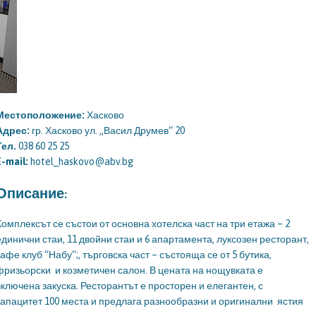
Местоположение:
Хасково
Адрес:
гр. Хасково ул. „Васил Друмев“ 20
Тел.
038 60 25 25
E-mail:
hotel_haskovo@abv.bg
Описание:
Комплексът се състои от основна хотелска част на три етажа – 2
единични стаи, 11 двойни стаи и 6 апартамента, луксозен ресторант,
кафе клуб “Набу“;, търговска част – състояща се от 5 бутика,
фризьорски и козметичен салон. В цената на нощувката е
включена закуска. Ресторантът е просторен и елегантен, с
капацитет 100 места и предлага разнообразни и оригинални ястия