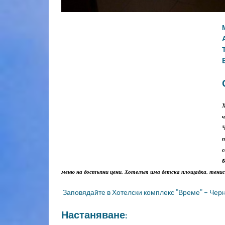
Х
ч
Ч
п
с
б
меню на достъпни цени. Хотелът има детска площадка, тенис 
Заповядайте в Хотелски комплекс "Време" – Черн
Настаняване: