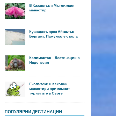
В Казанлък и Мъглижкия
манастир
Кушадасъ през Айвалък,
Бергама, Памуккале с кола
Калимантан – Дестинации в
Индонезия
Екопътеки и вековни
манастири примамват
туристите в Своге
ПОПУЛЯРНИ ДЕСТИНАЦИИ