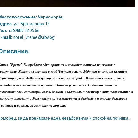
Местоположение:
Черноморец
Адрес:
ул. Братислава 12
Тел.
+359889 52 05 66
E-mail:
hotel_vreme@abv.bg
Описание:
отел "Време" Ви предлага една приятна и спокойна почивка на южното
ерноморие. Хотела се намира в град Черноморец, на 300м от плажа на къмпинг
ерноморец, и на 400м от централния плаж на града. Мястото е тихо , много
одходящо за спокойствие и релакс. Хотела разполага с 15 двойни стаи със
амостоятелен санитарен възел, балкон, хладилник, телевизор в някои от стаите и
езжичен интернет . Към хотела има ресторант и барбекю с типично българско
на маса и паркинг за гостите на хотела.
оморец, за да прекарате една незабравима и спокойна почивка.