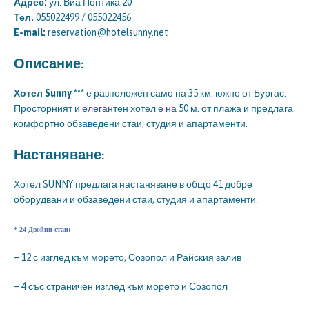
Адрес:
ул. Виа Понтика 20
Тел.
055022499 / 055022456
E-mail:
reservation@hotelsunny.net
Описание:
Хотел Sunny ***
е разположен само на 35 км. южно от Бургас.
Просторният и елегантен хотел е на 50 м. от плажа и предлага
комфортно обзаведени стаи, студия и апартаменти.
Настаняване:
Хотел SUNNY предлага настаняване в общо 41 добре
оборудвани и обзаведени стаи, студия и апартаменти.
* 24 Двойни стаи:
– 12 с изглед към морето, Созопол и Райския залив
– 4 със страничен изглед към морето и Созопол