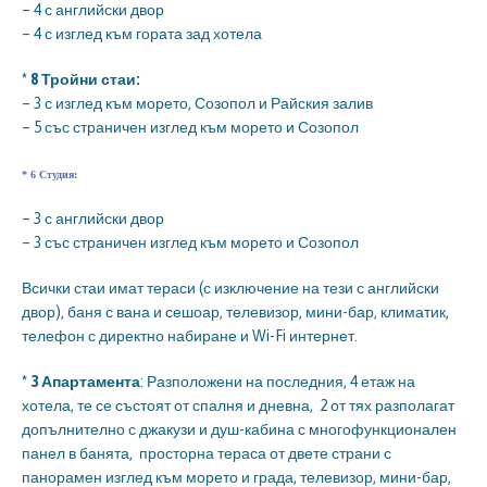
– 4 с английски двор
– 4 с изглед към гората зад хотела
* 8 Тройни стаи:
– 3 с изглед към морето, Созопол и Райския залив
– 5 със страничен изглед към морето и Созопол
* 6 Студия:
– 3 с английски двор
– 3 със страничен изглед към морето и Созопол
Всички стаи имат тераси (с изключение на тези с английски
двор), баня с вана и сешоар, телевизор, мини-бар, климатик,
телефон с директно набиране и Wi-Fi интернет.
* 3 Апартамента
: Разположени на последния, 4 етаж на
хотела, те се състоят от спалня и дневна, 2 от тях разполагат
допълнително с джакузи и душ-кабина с многофункционален
панел в банята, просторна тераса от двете страни с
панорамен изглед към морето и града, телевизор, мини-бар,