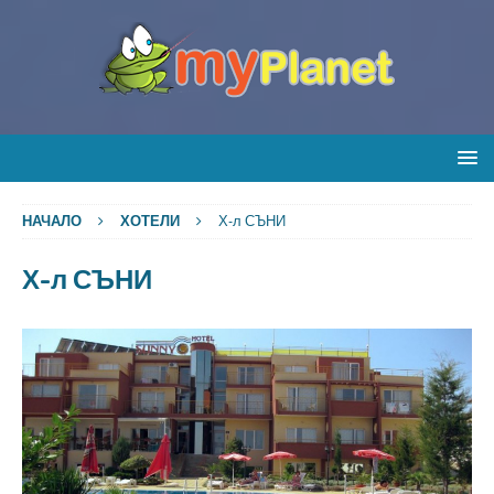
НАЧАЛО
ХОТЕЛИ
Х-л СЪНИ
Х-л СЪНИ