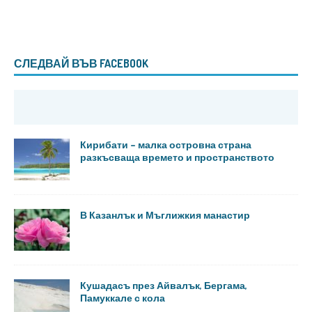
СЛЕДВАЙ ВЪВ FACEBOOK
Кирибати – малка островна страна
разкъсваща времето и пространството
В Казанлък и Мъглижкия манастир
Кушадасъ през Айвалък, Бергама,
Памуккале с кола