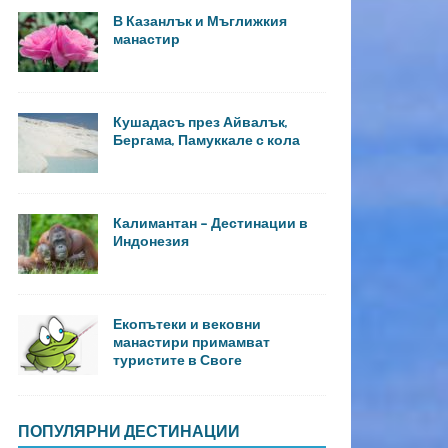
В Казанлък и Мъглижкия
манастир
Кушадасъ през Айвалък,
Бергама, Памуккале с кола
Калимантан – Дестинации в
Индонезия
Екопътеки и вековни
манастири примамват
туристите в Своге
ПОПУЛЯРНИ ДЕСТИНАЦИИ