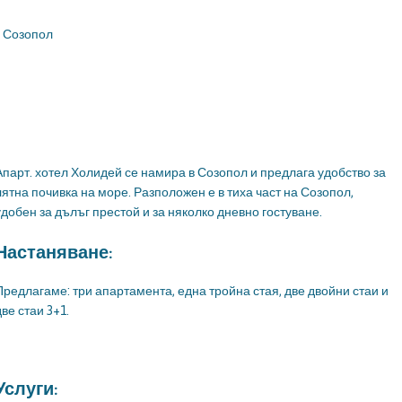
:
Созопол
Апарт. хотел Холидей се намира в Созопол и предлага удобство за
лятна почивка на море. Разположен е в тиха част на Созопол,
удобен за дълъг престой и за няколко дневно гостуване.
Настаняване:
Предлагаме: три апартамента, една тройна стая, две двойни стаи и
две стаи 3+1.
Услуги: