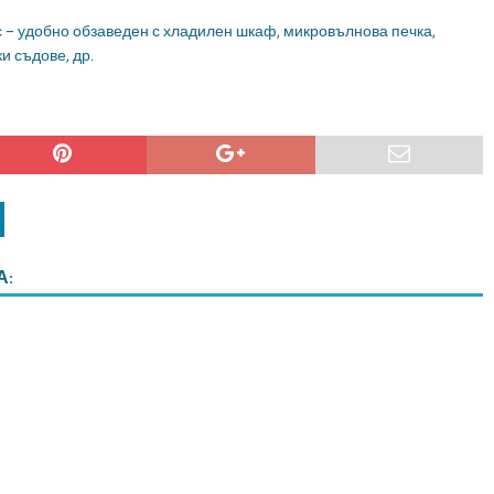
с – удобно обзаведен с хладилен шкаф, микровълнова печка,
и съдове, др.
А: