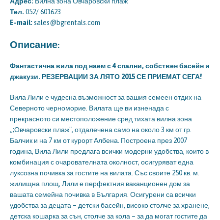
Адрес:
Вилна зона Овчаровски плаж
Тел.
052/ 601623
E-mail:
sales@bgrentals.com
Описание:
Фантастична вила под наем с 4 спални, собствен басейн и
джакузи. РЕЗЕРВАЦИИ ЗА ЛЯТО 2015 СЕ ПРИЕМАТ СЕГА!
Вила Лили е чудесна възможност за вашия семеен отдих на
Северното черноморие. Вилата ще ви изненада с
прекрасното си местоположение сред тихата вилна зона
„;Овчаровски плаж", отдалечена само на около 3 км от гр.
Балчик и на 7 км от курорт Албена. Построена през 2007
година, Вила Лили предлага всички модерни удобства, които в
комбинация с очарователната околност, осигуряват една
луксозна почивка за гостите на вилата. Със своите 250 кв. м.
жилищна площ, Лили е перфектния ваканционен дом за
вашата семейна почивка в България. Осигурени са всички
удобства за децата – детски басейн, високо столче за хранене,
детска кошарка за сън, столче за кола – за да могат гостите да