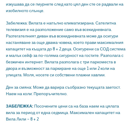
изкушава да се гмурнете след като цял ден сте се радвали на
изобилното слънце.
Забележка: Вилата е напълно климатизирана. Сателитна
телевизия е на разположение само във всекидневната.
Разтегателният диван във всекидневната може да осигури
настаняване за още двама човека, което прави максималния
капацитет на къщата до 8 + 2 деца. Осигурени са СОД система
и малък сейф за по-голяма сигурност на гостите. Разполага с
безжичен интернет. Вилата разполага с три паркоместа в
двора и възможност за паркиране на още 1 или 2 коли на
улицата. Моля, носете си собствени плажни хавлии.
Ден за смяна: Може да варира съобразно текущата заетост.
Наем на коли: Препоръчително.
ЗАБЕЛЕЖКА:
Посочените цени са на база наем на цялата
вила за период от една седмица. Максимален капацитет на
Вила Лили – 8 + 2