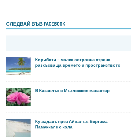
СЛЕДВАЙ ВЪВ FACEBOOK
Кирибати – малка островна страна
разкъсваща времето и пространството
В Казанлък и Мъглижкия манастир
Кушадасъ през Айвалък, Бергама,
Памуккале с кола