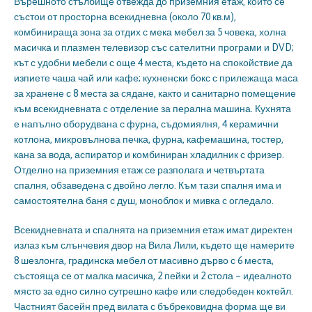
Върешното стълбище отвежда до приземния етаж, който се
състои от просторна всекидневна (около 70 кв.м),
комбинираща зона за отдих с мека мебел за 5 човека, холна
масичка и плазмен телевизор със сателитни програми и DVD;
кът с удобни мебели с още 4 места, където на спокойствие да
изпиете чаша чай или кафе; кухненски бокс с прилежаща маса
за хранене с 8 места за сядане, както и санитарно помещение
към всекидневната с отделение за перална машина. Кухнята
е напълно оборудвана с фурна, съдомиялня, 4 керамични
котлона, микровълнова печка, фурна, кафемашина, тостер,
кана за вода, аспиратор и комбиниран хладилник с фризер.
Отделно на приземния етаж се разполага и четвъртата
спалня, обзаведена с двойно легло. Към тази спалня има и
самостоятелна баня с душ, моноблок и мивка с огледало.
Всекидневната и спалнята на приземния етаж имат директен
излаз към слънчевия двор на Вила Лили, където ще намерите
8 шезлонга, градинска мебел от масивно дърво с 6 места,
състояща се от малка масичка, 2 пейки и 2 стола – идеалното
място за едно силно сутрешно кафе или следобеден коктейл.
Частният басейн пред вилата с бъбрековидна форма ще ви