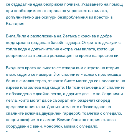
се отдадат на една безгрижна почивка. Указването на помощ
при необходимост от страна на управител на вилата,
допълнително ще осигури безпроблемния ви престой в
България.
Вила Лили е разположена на 2 етажа с красива и добре
поддържана градина и басейн в двора. Откритото джакузи с
топла вода е допълнителна екстра към вилата, която ще
допринесе за пълната релаксация по време на престоя ви.
Входната врата на вилата се отваря към антрето на втория
етаж, където се намират 3 от спалните – всяка с прилежаща
баня и с малка терса, от която бихте могли да се насладите на
изрева или залеза над къщата. На този етаж една от спалните
е обзаведена с двойно легло, а другите две – с по 2 единични
легла, които могат да се събират или разделят според
предпочитанията ви. Допълнителното обзавеждане на
спалните включва двукрилен гардероб, тоалетка с огледало,
нощни шкафчета с лампи. Всички бани на втория етаж са
оборудвани с вани, моноблок, мивка с огледало.