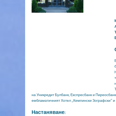
на Уникредит Булбанк, Експресбанк и Пиреосбанк.
ембламатичният Хотел „Кемпински Зографски“ и 
Настаняване: