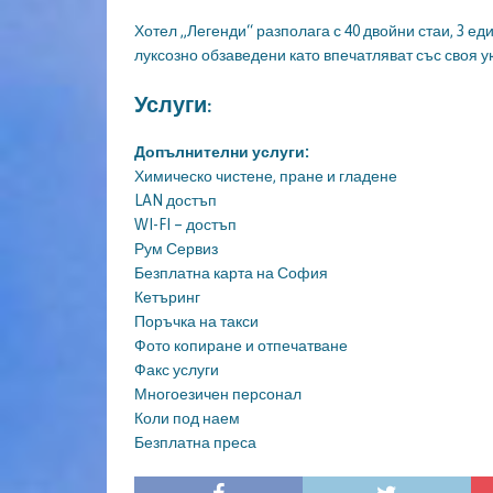
Хотел „Легенди“ разполага с 40 двойни стаи, 3 ед
луксозно обзаведени като впечатляват със своя ую
Услуги:
Допълнителни услуги:
Химическо чистене, пране и гладене
LAN достъп
WI-FI – достъп
Рум Сервиз
Безплатна карта на София
Кетъринг
Поръчка на такси
Фото копиране и отпечатване
Факс услуги
Многоезичен персонал
Коли под наем
Безплатна преса