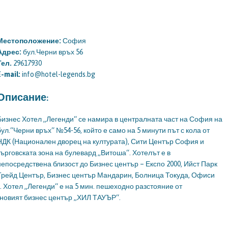
Местоположение:
София
Адрес:
бул.Черни връх 56
Тел.
29617930
E-mail:
info@hotel-legends.bg
Описание:
Бизнес Хотел „Легенди“ се намира в централната част на София на
бул.“Черни връх“ №54-56, който е само на 5 минути път с кола от
НДК (Национален дворец на културата), Сити Център София и
търговската зона на булевард „Витоша“. Хотелът е в
непосредствена близост до Бизнес център – Експо 2000, Ийст Парк
Трейд Център, Бизнес център Мандарин, Болница Токуда, Офиси
 Хотел „Легенди“ е на 5 мин. пешеходно разстояние от
новият бизнес център „ХИЛ ТАУЪР“.