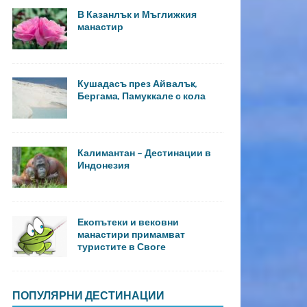
В Казанлък и Мъглижкия
манастир
Кушадасъ през Айвалък,
Бергама, Памуккале с кола
Калимантан – Дестинации в
Индонезия
Екопътеки и вековни
манастири примамват
туристите в Своге
ПОПУЛЯРНИ ДЕСТИНАЦИИ