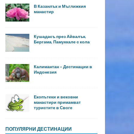
В Казанлък и Мъглижкия
манастир
Кушадасъ през Айвалък,
Бергама, Памуккале с кола
Калимантан – Дестинации в
Индонезия
Екопътеки и вековни
манастири примамват
туристите в Своге
ПОПУЛЯРНИ ДЕСТИНАЦИИ