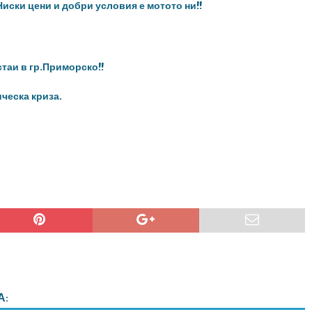
Ниски цени и добри условия е мотото ни!!
таи в гр.Приморско!!
ческа криза.
А: