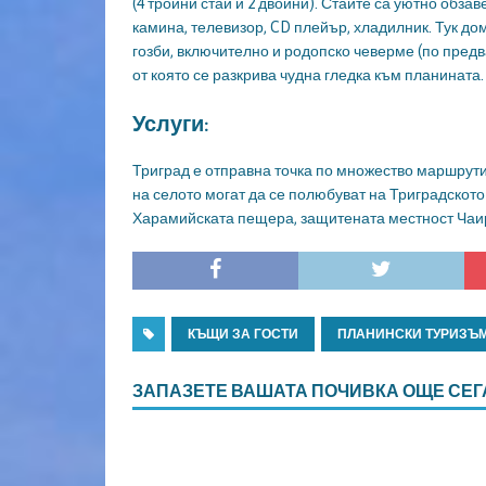
(4 тройни стаи и 2 двойни). Стаите са уютно обза
камина, телевизор, CD плейър, хладилник. Тук д
гозби, включително и родопско чеверме (по предв
от която се разкрива чудна гледка към планината.
Услуги:
Триград е отправна точка по множество маршрути 
на селото могат да се полюбуват на Триградскот
Харамийската пещера, защитената местност Чаир
КЪЩИ ЗА ГОСТИ
ПЛАНИНСКИ ТУРИЗЪ
ЗАПАЗЕТЕ ВАШАТА ПОЧИВКА ОЩЕ СЕГ