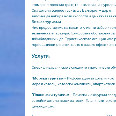
стомашно-чревния тракт, гинекологични и уролог
Спа хотели Балнео туризма в България – дар от 
започна да набира нови скорости и да изживява с
Бизнес туризъм
Ние предоставяме на нашите клиенти избор и го
техническа апаратура. Комфортна обстановка за
тиймбилдинги и др. Туристическата агенция има 
корпоративни клиенти, което е високо ефективно
Услуги:
Специализарани сме в следните туристически обл
*
Морски туризъм
– Информация за хотели и хоте
море в хотели, хотелски комплекси, апарт хотели. 
*
Планински туризъм
– Почивки и екскурзии сред
семейни хотели, къщи за гости. Планинските хот
целогодишно.