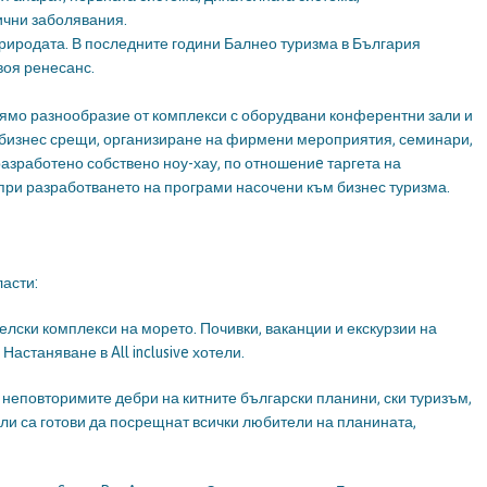
ични заболявания.
природата. В последните години Балнео туризма в България
воя ренесанс.
лямо разнообразие от комплекси с оборудвани конферентни зали и
 бизнес срещи, организиране на фирмени мероприятия, семинари,
разработено собствено ноу-хау, по отношениe таргета на
 при разработването на програми насочени към бизнес туризма.
асти:
лски комплекси на морето. Почивки, ваканции и екскурзии на
Настаняване в All inclusive хотели.
 неповторимите дебри на китните български планини, ски туризъм,
ели са готови да посрещнат всички любители на планината,