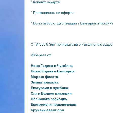
* Клиентска карта
* Промоционални оферти
* Богат избор от дестинации в България и чужбин
С TA "Joy & Sun" почивката ви е изпълнена с рад
Изберете от:
Нова Година в Чужбина
Нова Година в България
Морска фиеста
Зимна приказка
Екскурзии в чужбина
Спа и Балнео ваканция
Планинскa разходка
Екстремени приключения
Круизни авантюри