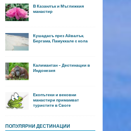
В Казанлък и Мъглижкия
манастир
Кушадасъ през Айвалък,
Бергама, Памуккале с кола
Калимантан – Дестинации в
Индонезия
Екопътеки и вековни
манастири примамват
туристите в Своге
ПОПУЛЯРНИ ДЕСТИНАЦИИ