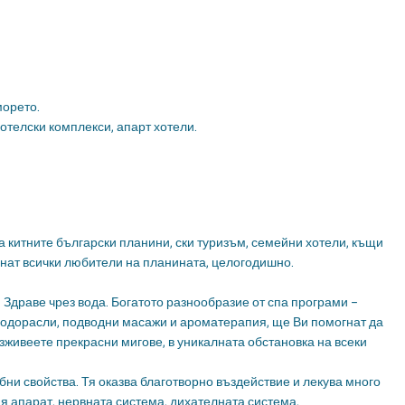
морето.
хотелски комплекси, апарт хотели.
а китните български планини, ски туризъм, семейни хотели, къщи
щнат всички любители на планината, целогодишно.
Здраве чрез вода. Богатото разнообразие от спа програми –
водорасли, подводни масажи и ароматерапия, ще Ви помогнат да
изживеете прекрасни мигове, в уникалната обстановка на всеки
ни свойства. Тя оказва благотворно въздействие и лекува много
я апарат, нервната система, дихателната система,