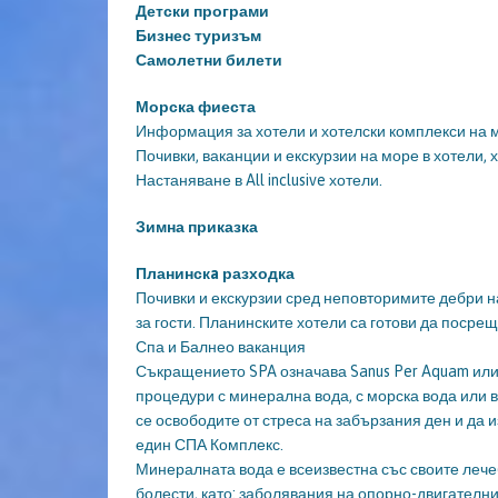
Детски програми
Бизнес туризъм
Самолетни билети
Морска фиеста
Информация за хотели и хотелски комплекси на 
Почивки, ваканции и екскурзии на море в хотели, 
Настаняване в All inclusive хотели.
Зимна приказка
Планинскa разходка
Почивки и екскурзии сред неповторимите дебри н
за гости. Планинските хотели са готови да посре
Спа и Балнео ваканция
Съкращението SPA означава Sanus Per Aquam или 
процедури с минерална вода, с морска вода или 
се освободите от стреса на забързания ден и да 
един СПА Комплекс.
Минералната вода е всеизвестна със своите лечеб
болести, като: заболявания на опорно-двигателни