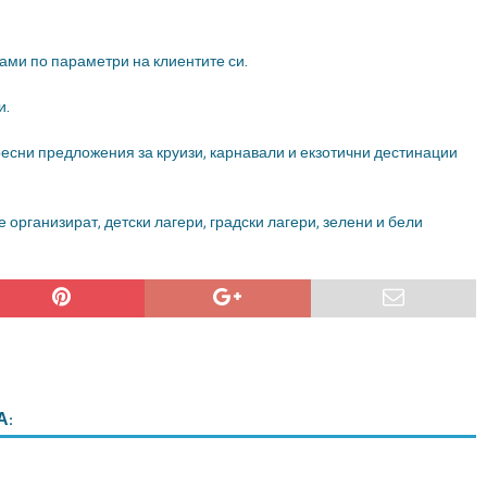
ми по параметри на клиентите си.
и.
есни предложения за круизи, карнавали и екзотични дестинации
е организират, детски лагери, градски лагери, зелени и бели
А: