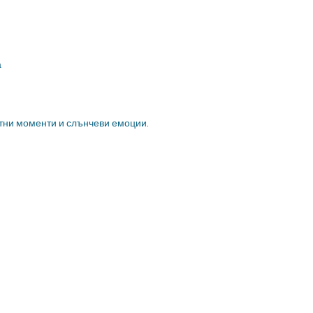
а
остни моменти и слънчеви емоции.