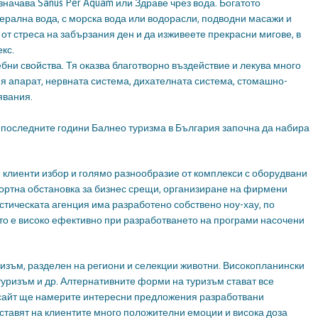
начава Sanus Per Aquam или Здраве чрез вода. Богатото
ерална вода, с морска вода или водорасли, подводни масажи и
от стреса на забързания ден и да изживеете прекрасни мигове, в
кс.
бни свойства. Тя оказва благотворно въздействие и лекува много
ия апарат, нервната система, дихателната система, стомашно-
явания.
В последните години Балнео туризма в България започна да набира
клиенти избор и голямо разнообразие от комплекси с оборудвани
ортна обстановка за бизнес срещи, организиране на фирмени
стическата агенция има разработено собствено ноу-хау, по
то е високо ефективно при разработването на програми насочени
ризъм, разделен на региони и селекции животни. Високопланински
туризъм и др. Алтернативните форми на туризъм стават все
 сайт ще намерите интересни предложения разработвани
ставят на клиентите много положителни емоции и висока доза