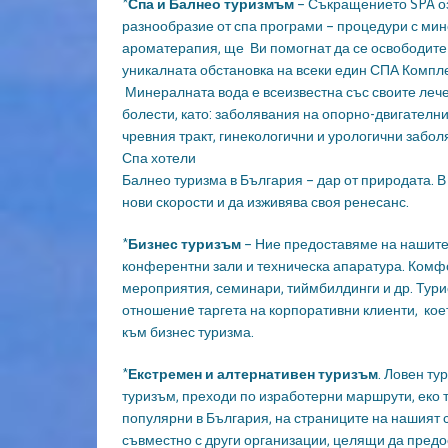
*
Спа и Балнео туризмъм
– Съкращението SPA оз
разнообразие от спа програми – процедури с мин
ароматерапия, ще Ви помогнат да се освободите 
уникалната обстановка на всеки един СПА Компле
Минералната вода е всеизвестна със своите лече
болести, като: заболявания на опорно-двигателн
чревния тракт, гинекологични и урологични забол
Спа хотели
Балнео туризма в България – дар от природата. 
нови скорости и да изживява своя ренесанс.
*
Бизнес туризъм
– Ние предоставяме на нашите 
конферентни зали и техническа апаратура. Комф
мероприятия, семинари, тиймбилдинги и др. Тури
отношениe таргета на корпоративни клиенти, кое
към бизнес туризма.
*
Екстремен и алтернативен туризъм
. Ловен ту
туризъм, преходи по изработерни маршрути, еко 
популярни в България, на страниците на нашият
съвместно с други организации, целящи да предо