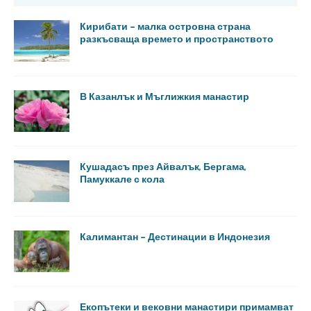
Кирибати – малка островна страна
разкъсваща времето и пространството
В Казанлък и Мъглижкия манастир
Кушадасъ през Айвалък, Бергама,
Памуккале с кола
Калимантан – Дестинации в Индонезия
Екопътеки и вековни манастири примамват