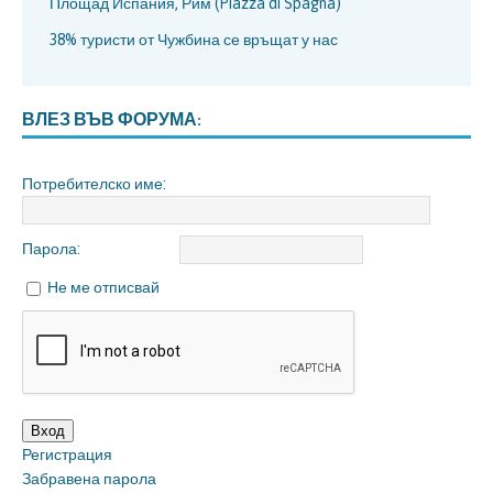
Площад Испания, Рим (Piazza di Spagna)
38% туристи от Чужбина се връщат у нас
ВЛЕЗ ВЪВ ФОРУМА:
Потребителско име:
Парола:
Не ме отписвай
Вход
Регистрация
Забравена парола