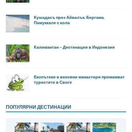
Кушадасъ през Айвалък, Бергама,
Памуккале с кола
Калимантан – Дестинации в Индонезия
Екопътеки и вековни манастири примамват
туристите в Своге
ПОПУЛЯРНИ ДЕСТИНАЦИИ