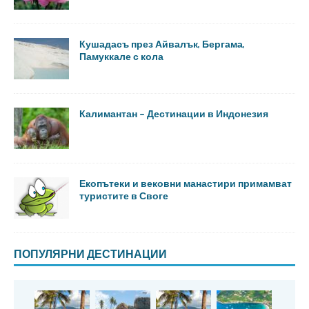
Кушадасъ през Айвалък, Бергама,
Памуккале с кола
Калимантан – Дестинации в Индонезия
Екопътеки и вековни манастири примамват
туристите в Своге
ПОПУЛЯРНИ ДЕСТИНАЦИИ