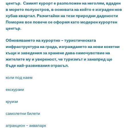
център. Самият курорт е разположен на неголям, вдаден
в морето полуостров, в основата на който е изграден нов
хубав квартал. Разчитайки на тези природни дадености
Поморие все повече се оформя като модерен курортен
център.
Обновяването на курортно – туристическата
инфраструктура на града, изграждането на нови кокетни
къщи и заведения за хранене дава самочувствие на
жителите му и увереност, че туризмът и занапред ще
бъде най-развивания отрасъл.
коли под наем
екскурзии
круизи
самолетни билети
атракцион – аквапарк