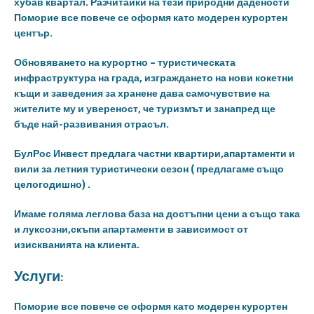
хубав квартал. Разчитайки на тези природни дадености
Поморие все повече се оформя като модерен курортен
център.
Обновяването на курортно – туристическата
инфраструктура на града, изграждането на нови кокетни
къщи и заведения за хранене дава самочувствие на
жителите му и увереност, че туризмът и занапред ще
бъде най-развивания отрасъл.
БулРос Инвест предлага частни квартири,апартаменти и
вили за летния туристически сезон ( предлагаме също
целогодишно) .
Имаме голяма леглова база на достъпни цени а също така
и луксозни,скъпи апартаменти в зависимост от
изискванията на клиента.
Услуги:
Поморие все повече се оформя като модерен курортен