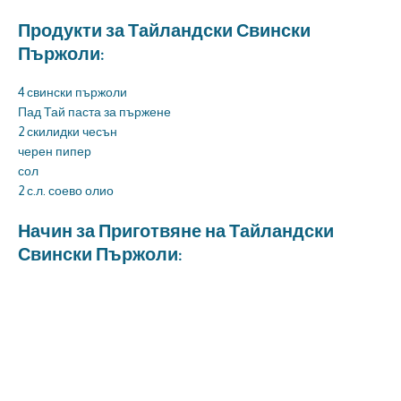
Продукти за Тайландски Свински
Пържоли:
4 свински пържоли
Пад Тай паста за пържене
2 скилидки чесън
черен пипер
сол
2 с.л. соево олио
Начин за Приготвяне на Тайландски
Свински Пържоли: