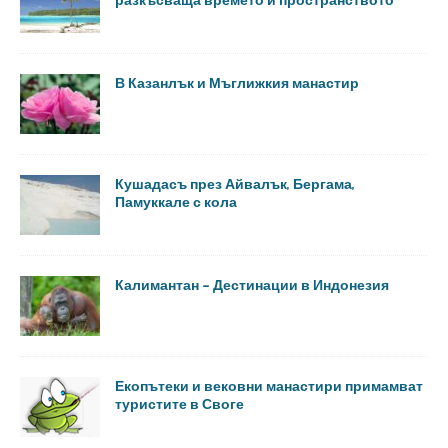
В Казанлък и Мъглижкия манастир
Кушадасъ през Айвалък, Бергама,
Памуккале с кола
Калимантан – Дестинации в Индонезия
Екопътеки и вековни манастири примамват
туристите в Своге