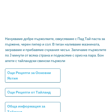
Начукваме добре пържолките, овкусяваме с Пад Тай паста за
пържене, черен пипер и сол. В тиган наливаме мазнината,
заграваме и прибавяме счукания чесън. Запичаме пържолите
по 3 минути от всяка страна и поднасяме с ориз на пара. Бон
апети с тайландски свински пържоли
Oще Рецепти за Основни
Ястия
Oще Рецепти от Тайланд
Обща информация за
Тайланд