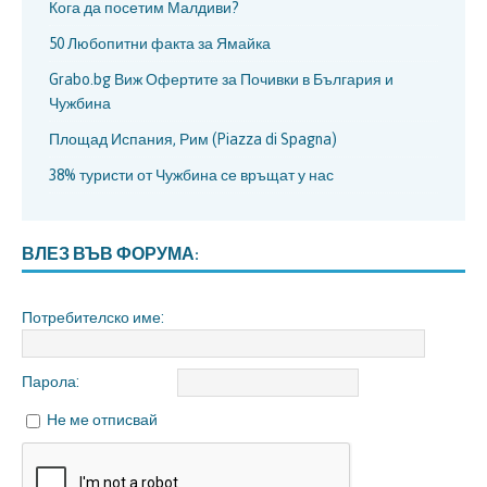
Кога да посетим Малдиви?
50 Любопитни факта за Ямайка
Grabo.bg Виж Офертите за Почивки в България и
Чужбина
Площад Испания, Рим (Piazza di Spagna)
38% туристи от Чужбина се връщат у нас
ВЛЕЗ ВЪВ ФОРУМА:
Потребителско име:
Парола:
Не ме отписвай