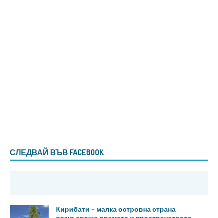
СЛЕДВАЙ ВЪВ FACEBOOK
Кирибати – малка островна страна
разкъсваща времето и пространството