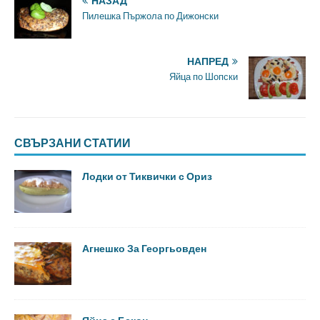
НАЗАД
Пилешка Пържола по Дижонски
НАПРЕД
Яйца по Шопски
СВЪРЗАНИ СТАТИИ
Лодки от Тиквички с Ориз
Агнешко За Георгьовден