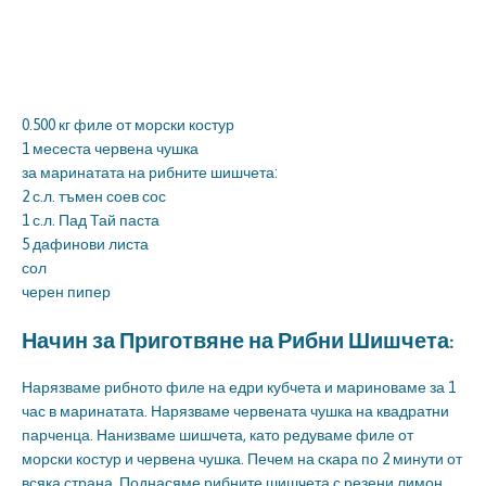
0.500 кг филе от морски костур
1 месеста червена чушка
за маринатата на рибните шишчета:
2 с.л. тъмен соев сос
1 с.л. Пад Тай паста
5 дафинови листа
сол
черен пипер
Начин за Приготвяне на Рибни Шишчета:
Нарязваме рибното филе на едри кубчета и мариноваме за 1
час в маринатата. Нарязваме червената чушка на квадратни
парченца. Нанизваме шишчета, като редуваме филе от
морски костур и червена чушка. Печем на скара по 2 минути от
всяка страна. Поднасяме рибните шишчета с резени лимон.