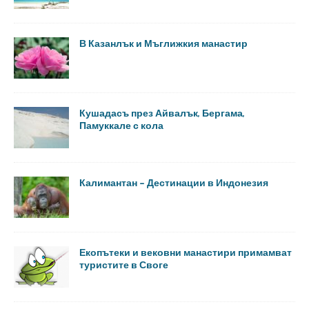
В Казанлък и Мъглижкия манастир
Кушадасъ през Айвалък, Бергама,
Памуккале с кола
Калимантан – Дестинации в Индонезия
Екопътеки и вековни манастири примамват
туристите в Своге