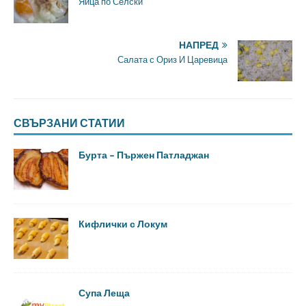
Яйца по Селски
НАПРЕД
Салата с Ориз И Царевица
СВЪРЗАНИ СТАТИИ
Бурта – Пържен Патладжан
Кифлички с Локум
Супа Леща