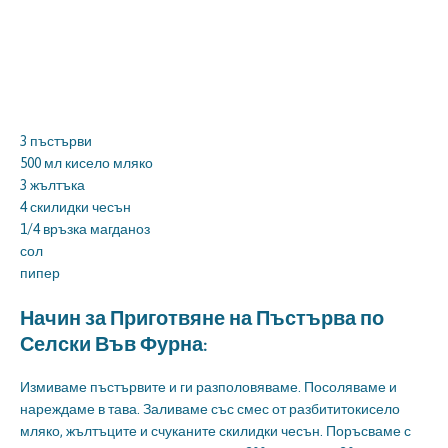
3 пъстърви
500 мл кисело мляко
3 жълтъка
4 скилидки чесън
1/4 връзка магданоз
сол
пипер
Начин за Приготвяне на Пъстърва по
Селски Във Фурна:
Измиваме пъстървите и ги разполовяваме. Посоляваме и
нареждаме в тава. Заливаме със смес от разбититокисело
мляко, жълтъците и счуканите скилидки чесън. Поръсваме с