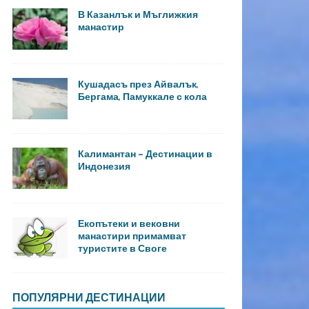
В Казанлък и Мъглижкия
манастир
Кушадасъ през Айвалък,
Бергама, Памуккале с кола
Калимантан – Дестинации в
Индонезия
Екопътеки и вековни
манастири примамват
туристите в Своге
ПОПУЛЯРНИ ДЕСТИНАЦИИ