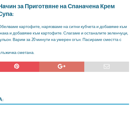
Начин за Приготвяне на Спаначена Крем
Супа:
Обелваме картофите, нарязваме на ситни кубчета и добавяме към
анака и добавяме към картофите. Слагаме и останалите зеленчуци,
бульон. Варим за 20 минути на умерен огън. Пасираме сместта с
 лъжичка сметана.
А: