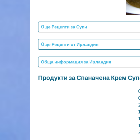
Oще Рецепти за Супи
Oще Рецепти от Ирландия
Обща информация за Ирландия
Продукти за Спаначена Крем Суп
1