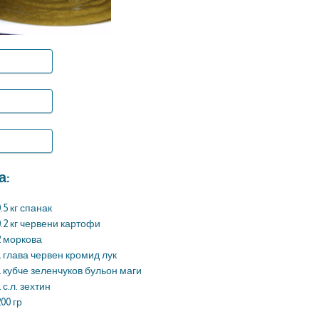
а:
0.5 кг спанак
0.2 кг червени картофи
2 моркова
1 глава червен кромид лук
1 кубче зеленчуков бульон маги
 с.л. зехтин
200 гр