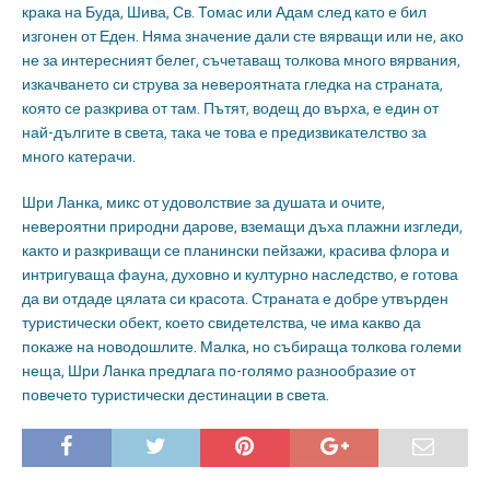
крака на Буда, Шива, Св. Томас или Адам след като е бил
изгонен от Еден. Няма значение дали сте вярващи или не, ако
не за интересният белег, съчетаващ толкова много вярвания,
изкачването си струва за невероятната гледка на страната,
която се разкрива от там. Пътят, водещ до върха, е един от
най-дългите в света, така че това е предизвикателство за
много катерачи.
Шри Ланка, микс от удоволствие за душата и очите,
невероятни природни дарове, вземащи дъха плажни изгледи,
както и разкриващи се планински пейзажи, красива флора и
интригуваща фауна, духовно и културно наследство, е готова
да ви отдаде цялата си красота. Страната е добре утвърден
туристически обект, което свидетелства, че има какво да
покаже на новодошлите. Малка, но събираща толкова големи
неща, Шри Ланка предлага по-голямо разнообразие от
повечето туристически дестинации в света.