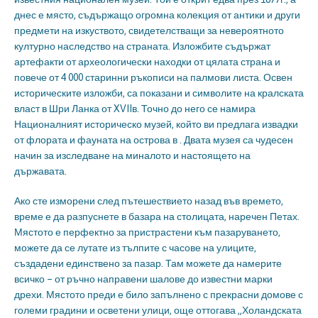
днес е място, съдържащо огромна колекция от антики и други
предмети на изкуството, свидетелстващи за невероятното
културно наследство на страната. Изложбите съдържат
артефакти от археологически находки от цялата страна и
повече от 4 000 старинни ръкописи на палмови листа. Освен
историческите изложби, са показани и символите на кралската
власт в Шри Ланка от XVIIв. Точно до него се намира
Националният историческо музей, който ви предлага извадки
от флората и фауната на острова в . Двата музея са чудесен
начин за изследване на миналото и настоящето на
държавата.
Ако сте изморени след пътешествието назад във времето,
време е да разпуснете в базара на столицата, наречен Петах.
Мястото е перфектно за пристрастени към пазаруването,
можете да се лутате из тълпите с часове на улиците,
създадени единствено за пазар. Там можете да намерите
всичко – от ръчно направени шалове до известни марки
дрехи. Мястото преди е било запълнено с прекрасни домове с
големи градини и осветени улици, още оттогава „Холандската