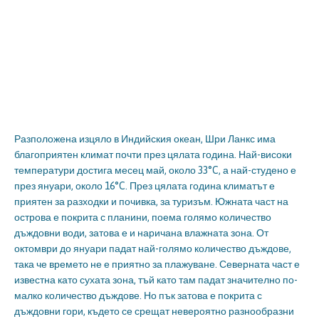
Разположена изцяло в Индийския океан, Шри Ланкс има
благоприятен климат почти през цялата година. Най-високи
температури достига месец май, около 33°C, а най-студено е
през януари, около 16°C. През цялата година климатът е
приятен за разходки и почивка, за туризъм. Южната част на
острова е покрита с планини, поема голямо количество
дъждовни води, затова е и наричана влажната зона. От
октомври до януари падат най-голямо количество дъждове,
така че времето не е приятно за плажуване. Северната част е
известна като сухата зона, тъй като там падат значително по-
малко количество дъждове. Но пък затова е покрита с
дъждовни гори, където се срещат невероятно разнообразни