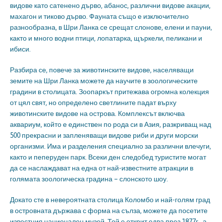
видове като сатенено дърво, абанос, различни видове акации,
махагон и тиково дърво. Фауната също е изключително
разнообразна, в Шри Ланка се срещат слонове, елени и пауни,
както и много водни птици, лопатарка, щъркели, пеликани и
ибиси.
Разбира се, повече за животинските видове, населяващи
земите на Шри Ланка можете да научите в зоологическите
градини в столицата. Зоопаркът притежава огромна колекция
от цял свят, но определено светлините падат върху
животинските видове на острова. Комплексът включва
аквариум, който е единствен по рода си в Азия, разкриващ над
500 прекрасни и запленяващи видове риби и други морски
организми. Има и разделения специално за различни влечуги,
както и пеперуден парк. Всеки ден следобед туристите могат
да се наслаждават на една от най-известните атракции в
голямата зоологическа градина – слонското шоу.
Докато сте в невероятната столица Коломбо и най-голям град
в островната държава с форма на сълза, можете да посетите
известния национален музей. Той е открит едва през 1877г., а