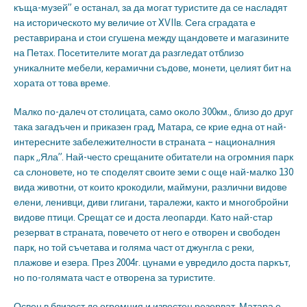
къща-музей” е останал, за да могат туристите да се насладят
на историческото му величие от XVIIв. Сега сградата е
реставрирана и стои сгушена между щандовете и магазините
на Петах. Посетителите могат да разгледат отблизо
уникалните мебели, керамични съдове, монети, целият бит на
хората от това време.
Малко по-далеч от столицата, само около 300км., близо до друг
така загадъчен и приказен град, Матара, се крие една от най-
интересните забележителности в страната – националния
парк „Яла”. Най-често срещаните обитатели на огромния парк
са слоновете, но те споделят своите земи с още най-малко 130
вида животни, от които крокодили, маймуни, различни видове
елени, ленивци, диви глигани, таралежи, както и многобройни
видове птици. Срещат се и доста леопарди. Като най-стар
резерват в страната, повечето от него е отворен и свободен
парк, но той съчетава и голяма част от джунгла с реки,
плажове и езера. През 2004г. цунами е увредило доста паркът,
но по-голямата част е отворена за туристите.
Освен в близост до огромния и известен резерват, Матара е