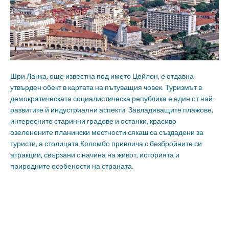
Шри Ланка, още известна под името Цейлон, е отдавна
утвърден обект в картата на пътуващия човек. Туризмът в
демократическата социалистическа република е един от най-
развитите й индустриални аспекти. Завладяващите плажове,
интересните старинни градове и останки, красиво
озеленените планински местности сякаш са създадени за
туристи, а столицата Коломбо привлича с безбройните си
атракции, свързани с начина на живот, историята и
природните особености на страната.