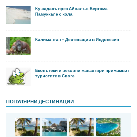
Кушадасъ през Айвалък, Бергама,
Памуккале с кола
Калимантан – Дестинации в Индонезия
Екопътеки и вековни манастири примамват
туристите в Своге
ПОПУЛЯРНИ ДЕСТИНАЦИИ