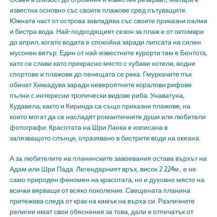
известна основно със своите плажове сред пътуващите.
Южната част от острова завладява със своите приказни палми
и бистра вода. Най-подходящият сезон за плаж е от октомври
до април, когато водата е спокойна заради липсата на силен
мусонен вятър. Един от най-известните курорти там е Бентота,
като се слави като прекрасно място с хубави хотели, водни
спортове и плажове до пенещата се река. Гмуркачите пък
обичат Хиккадува заради невероятните коралови рифове
пълни с интересни тропически видове риба. Унаватуна,
Кудавела, както и Киринда са също приказни плажове, на
които могат да се насладят романтичните души или любители
фотографи. Красотата на Шри Ланка е изписана в
залязващото слънце, отразявано в бистрите води на океана.
А за любителите на планинските завоевания остава върхът на
Адам или Шри Пада. Легендарният връх, висок 2 224м., е не
само природен феномен на красотата, но и духовно място на
всички вярващи от всяко поколение. Свещената планина
притежава следа от крак на камък на върха си. Различните
религии имат свои обяснения за това, дали е отпечатък от