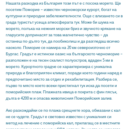
Нашата разходка из България този път е с посока морето. Ще
посетим Поморие – известен черноморски курорт, богат на
културни и природни забележителности. Още с влизането си в
града туристът усеща атмосферата тук. Може би шума на
морето, полъка на нежния морски бриз и звучното крякане на
гларусите допринасят за това магнетично чувство – да
останеш по-дълго тук, да пообиколиш и да разгледаш всичко
наоколо. Поморие се намира на 20 км североизточно от
Бургас. Градът е истински оазис на българското черноморие –
разположен е на тесен скалист полуостров, вдаден 5 км в
морето. Курортното градче се характеризира с уникална
природа и благоприятен климат, поради което години наред е
предпочитано място за отдих и рехабилитация. Разбира се,
първо то място което всеки пристигнал тук иска да посети и
поморийския плаж. Плажната ивица е покрита с фин пясък,
дълга е 4200 м и опасва живописния Поморийския залив.
Ако разхождайки се по плажа срещнете хора, обмазани с кал
не се чудете. Градът е световно известен с уникалния си
метод на лечение с поморийска кал, прилагащ се в местните