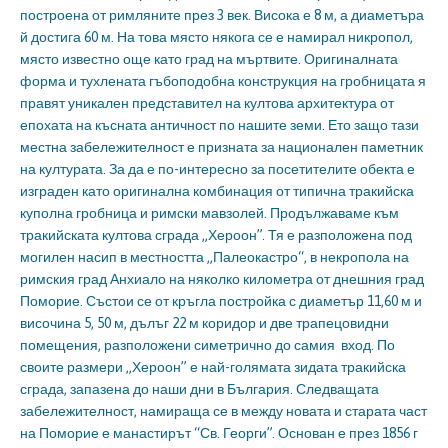
построена от римляните през 3 век. Висока е 8 м, а диаметъра
й достига 60 м. На това място някога се е намирал никропол,
място известно още като град на мъртвите. Оригиналната
форма и тухлената гъбоподобна конструкция на гробницата я
правят уникален представител на култова архитектура от
епохата на късната античност по нашите земи. Ето защо тази
местна забележителност е призната за национален паметник
на културата. За да е по-интересно за посетителите обекта е
изграден като оригинална комбинация от типична тракийска
куполна гробница и римски мавзолей. Продължаваме към
тракийската култова сграда „Хероон”. Тя е разположена под
могилен насип в местността „Палеокастро“, в некропола на
римския град Анхиало на няколко километра от днешния град
Поморие. Състои се от кръгла постройка с диаметър 11,60 м и
височина 5, 50 м, дълъг 22 м коридор и две трапецовидни
помещения, разположени симетрично до самия вход. По
своите размери „Хероон” е най-голямата зидата тракийска
сграда, запазена до наши дни в България. Следващата
забележителност, намираща се в между новата и старата част
на Поморие е манастирът “Св. Георги”. Основан е през 1856 г