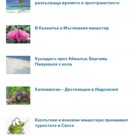
разкъсваща времето и пространството
В Казанлък и Мъглижкия манастир
Кушадасъ през Айвалък, Бергама,
Памуккале с кола
Калимантан – Дестинации в Индонезия
Екопътеки и вековни манастири примамват
туристите в Своге