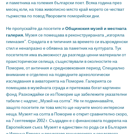
и паметника на големия български поет. Всяка година през
месец юли, на това живописно място край морето се честват
тържества по повод Яворовите поморийски дни.
Не пропускайте да посетите и
Общинския музей и местната
галерия.
Музея се помещава в реконструираната „изгоряла
гимназия“. Сградата е в типичния за времето си възрожденски
стил и ненапразно е обявена за паметник на културата. Тук
посетителя има възможност да разгледа ценни материали от
праисторически селища, съществували в околностите на
Поморие, от античния и средновековния период. Специално
внимание е отделено на подводните археологически
изследвания в акваторията на Поморие. Галерията се
помещава в музейната сграда и притежава богат картинен
фонд. Разхождайки се из Поморие ще забележите указателни
табели с надпис „Музей на солта”. Не ги подминавайте,
защото посетите ли това място ще научите много интересни
неща. Музеят на солта в Поморие е открит сравнително скоро,
на 7 септември 2002 г. Създаден е с финансовата подкрепа на
Европейския съюз. Музеят е единствен по рода си в България
и Източна Европа и представя технологията и средствата,