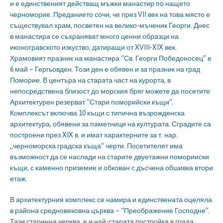
и е единственият действащ мъжки манастир по нащето
черноморие. Преданието сочи, че през VII век на това място е
съществувал храм, посветен на велико-мъченик Георги. Днес
в манастира се съхраняват много ценни образци на
иконогравското изкуство, датиращи от XVIII-XIX век.
Храмовият празник на манастира “Св. Георги Победоносец” е
6 май – Гергьовден. Този ден е обявен и за празник на град
Поморие. В центъра на старата част на курорта, в
непосредствена близост до морския бряг можете да посетите
Архитектурен резерват “Стари поморийски къщи”.
Комплексът включва 10 къщи с типична възрожденска
архитектура, обявени за паметници на културата. Сградите са
построени през XIX в. и имат характерните за т. нар.
„черноморска градска къща“ черти. Посетителят има
възможност да се наслади на старите двуетажни поморииски
къщи, с каменно приземие и обкован с дъсчена обшивка втори
етаж.
В архитектурния комплекс се намира и единствената оцеляла
в района средновековна църква – “Преображение Господне”.
Тази старинна черква е и най-старата постройка в града.