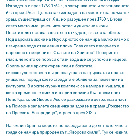
Изградена е през 1763-1764 г., а завършването и освещаването
й са през 1765 г. Църквата е изградена на мястото на по-малък
храм, съществуващ от IX в., но разрушен през 1760 г. В това
свято място има ценен иконостас и уникални икони.
Посетителят остава впечатлен от чудото, в светата обител.
Под царската икона на Исус Христос се намира малко аязмо с
извираща вода от каменна плоча. Това свято изворчето е
наречено от миряните “Сълзите на Христос”. Поверието
гласи, че който се поръси с тази вода ще се успокой и изцери.
Оригиналния архитектурен план и богатата
високохудожествена вътрешна украса на църквата я правят
уникална, поради което сградата е обявена за паметник на
културата. В архитектурния комплекс се намира и къщата, в
която временно е живял и творил великия български поет
Пейо Крачолов Яворов. Ако се разхождате в цетралната част
на Поморие запалете свещичка за здраве в храма „Рождество
на Пресвета Богородица“, строена през ХIХ в.
На южния бряг на морето, непосредствено до лятното кино в
града се намира природен кът „Яворови скали”. Тук се издига