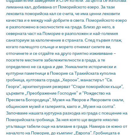
оздравителни заведения и СПА-хотели. За целта се използва
лиманна кал, добивана от Поморийското езеро. За тази
лековита поморийска кал се счита, че има ценни лековити
качества и е между най-добрите в света. Поморийското езеро
е разположено в околностите на града. Близо до него, в
северната част на Поморие е разположен и най-големия
санаториум за калолечение в страната. След първия плаж,
когато палещото слънце и морето отнемат силите ви,
отпочинете и се отдайте на друго приятно изживяване –
посетете местните забележителности в града, а те
определено не са една и две. Уникалните исторически и
културни паметници в Поморие са Тракийската куполна
гробница, култовата сграда „Хероон”, манастирът “Св.
Георги”, архитектурния резерват “Стари поморийски къщи”,
църквите „Преображение Господне” и “Рождество на
Пресвета Богородица”, Музея на Яворов и Яворовите скали,
общинския музей и галерията, както и „Музея на солта”.
Започваме нашата куртурна разходка из града с псещение на
Поморийската гробница. За нея която ще видите няколко
упътващи табели още на влизане в града. Намира се южно от
началото на Поморие, до къмпинг „Европа”. Гробницата е