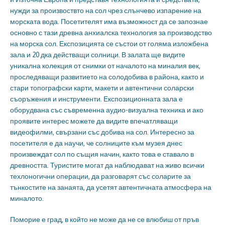
нужди за произвоствто на сол чрез слънчево изпарение на
морската вода. Посетителят има възможност да се запознае
основно с тази древна анхиалска технология за производство
на морска сол. Експозицията се състои от голяма изложбена
зала и 20 дка действащи солници. В залата ще видите
уникална колекция от снимки от началото на миналия век,
проследяващи развитието на солодобива в района, както и
стари топографски карти, макети и автентични соларски
съоръжения и инструменти. Експозиционната зала е
оборудвана със съвременна аудио-визуална техника и ако
проявите интерес можете да видите впечатляващи
видеофилми, свързани със добива на сол. Интересно за
посетителя е да научи, че солниците към музея днес
произвеждат сол по същия начин, както това е ставало в
древността. Туристите могат да наблюдават на живо всички
техлоногични операции, да разговарят със соларите за
тънкостите на занаята, да усетят автентичната атмосфера на
миналото.
Поморие е град, в който не може да не се влюбиш от пръв