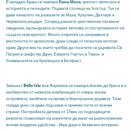
В западен Арма се намира
Евин Маха
, крепост записана в
историята и легендите. Първата столица на Ълстър. Тук се
дава началото на разказите за Маха, Кухулин, Дехтире и
Червените рицари. Според ранните християнски писмени
сведения, ирландската история започва от построяването на
същата тази крепост. Много открития са направени в
местността от археолози, дори следи от гигантски келтски
храм. Други места, които трябва да посетите са църквата Св.
Патрик в графство Даун, Езерата Гортън в Тирон и
Университета на Кралицата в Белфаст.
Замъкът
Bell
е
Isl
е
във Фермана се намира близко до брега и е
заобиколен от нежната комбинация от езера, малки
островчета, заоблени хълмове и благоуханни дървета. Тази
сграда днес се дава под наем и приема гости от всички
страни. Постройката датира от 17век, но подходящите
ремонти позволяват на клиентите да имат на разположение
всички модерни удобства… Има дори и безжичен интернет.