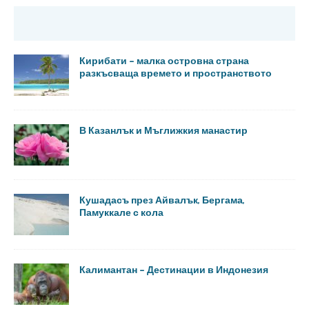
Кирибати – малка островна страна
разкъсваща времето и пространството
В Казанлък и Мъглижкия манастир
Кушадасъ през Айвалък, Бергама,
Памуккале с кола
Калимантан – Дестинации в Индонезия