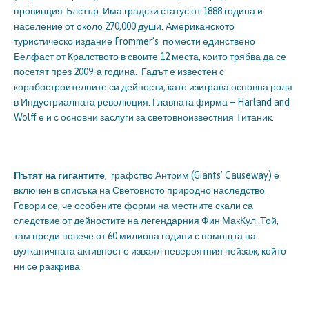
провинция Ълстър. Има градски статус от 1888 година и
население от около 270,000 души. Американското
туристическо издание Frommer’s помести единствено
Белфаст от Кралството в своите 12 места, които трябва да се
посетят през 2009-а година. Гадът е известен с
корабостроителните си дейности, като изиграва основна роля
в Индустриалната революция. Главната фирма – Harland and
Wolff е и с основни заслуги за световноизвестния Титаник.
Пътят на гигантите
, графство Антрим (Giants’ Causeway) е
включен в списъка на Световното природно наследство.
Говори се, че особените форми на местните скали са
следствие от дейностите на легендарния Фин МакКул. Той,
там преди повече от 60 милиона години с помощта на
вулканичната активност е изваял невероятния пейзаж, който
ни се разкрива.