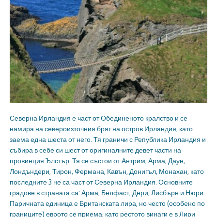
Северна Ирландия е част от Обединеното кралство и се
намира на североизточния бряг на остров Ирландия, като
заема една шеста от него. Тя граничи с Република Ирландия и
събира в себе си шест от оригиналните девет части на
провинция Ълстър. Тя се състои от Антрим, Арма, Даун,
Лондъндери, Тирон, Фермана, Кавън, Донигъл, Монахан, като
последните 3 не са част от Северна Ирландия. Основните
градове в страната са: Арма, Белфаст, Дери, Лисбърн и Нюри.
Паричната единица е Британската лира, но често (особено по
границите) еврото се приема, като рестото винаги е в Лири