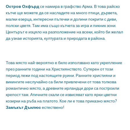
Остров Охфърд
се намира в графство Арма. В това райско
кътче ще можете да се насладите на много птици, дървета,
малки езерца, интересни пътечки и долини покрити с диви,
полски цветя. Там има също кътчета за игра и пикник зони.
Центърът е изцяло на разположение на всеки, който би желал
да узнае историята, културата и природата в района.
Това място най-вероятно е било използвано като укрепление
през ранните години на Християнството. Сутерен от този
период лежи под настоящите руини. Ранните християни и
викингите неслучайно са били привлечени от това толкова
романтично място, а древните ирландци дори са построили
крепост там. Атичните скали се извисяват като ярки цветни
козирки на ръба на платото. Кое ли е това приказно място?
Замъкът Дънлюс
естествено!