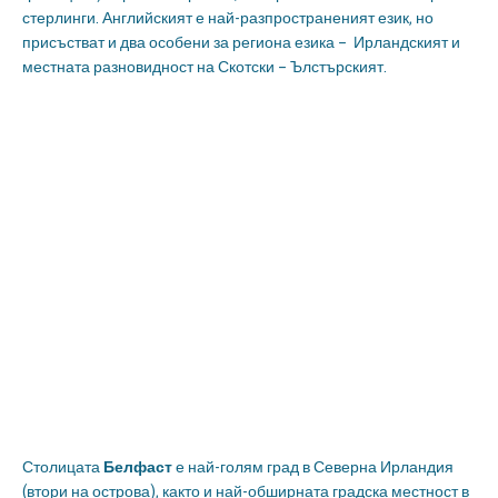
стерлинги. Английският е най-разпространеният език, но
присъстват и два особени за региона езика – Ирландският и
местната разновидност на Скотски – Ълстърският.
Столицата
Белфаст
е най-голям град в Северна Ирландия
(втори на острова), както и най-обширната градска местност в