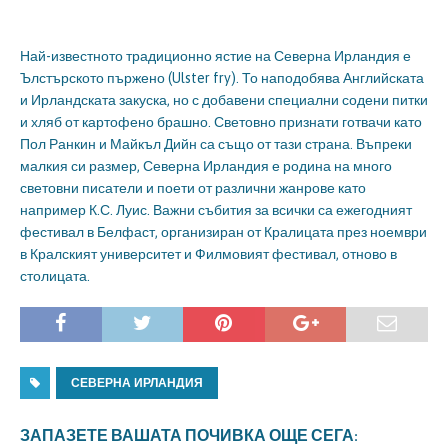
Най-известното традиционно ястие на Северна Ирландия е
Ълстърското пържено (Ulster fry). То наподобява Английската
и Ирландската закуска, но с добавени специални содени питки
и хляб от картофено брашно. Световно признати готвачи като
Пол Ранкин и Майкъл Дийн са също от тази страна. Въпреки
малкия си размер, Северна Ирландия е родина на много
световни писатели и поети от различни жанрове като
например К.С. Луис. Важни събития за всички са ежегодният
фестивал в Белфаст, организиран от Кралицата през ноември
в Кралският университет и Филмовият фестивал, отново в
столицата.
СЕВЕРНА ИРЛАНДИЯ
ЗАПАЗЕТЕ ВАШАТА ПОЧИВКА ОЩЕ СЕГА: