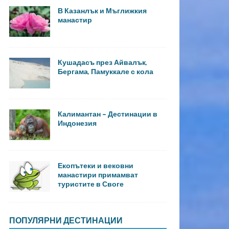
В Казанлък и Мъглижкия
манастир
Кушадасъ през Айвалък,
Бергама, Памуккале с кола
Калимантан – Дестинации в
Индонезия
Екопътеки и вековни
манастири примамват
туристите в Своге
ПОПУЛЯРНИ ДЕСТИНАЦИИ