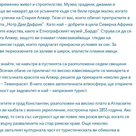
временен живот и строителство. Музеи, градини, джамии и
ще ви накарат да се усъмните къде сте били преди малко, когато
лички на Стария Алжир. Тези от вас, които обичат препратките в
та „Нотр Дам Дафрик”. Като най – добрите в цяла Северна Африка
е изкуства, както и Етнографският музей „Бардо”. Струва си да се
ата Алжир, защото ви очакват главозамайващи гледки на
ински гърди, които предлагат прекрасни условия за ски. За
я тюркоазените си заливи и широк, златисти плажни ивици.
 знайте, че навътре в пустинята са разположени седем свещени
. Всички обаче си приличат по високо извисяващите се минарета и
т пясъчната красота на Алжир, решите да прекарате няколко дни в
 – Теменрасет. В него освен автентичната атмосфера, ще откриете
ност ще задоволят и най – капризния турист.
етите и град Константин, разположен на високо плато в Атласките
ви казбата с военно укрепление, построена през 1855 година. Ако
жир, то сега със сигурност ще ви повее лек розов вятър, когато се
а върху развалините на стар римски храм. Още няколко
запълнят културната част от туристическата ви обиколка в