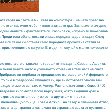
ата карта на света, а мишката на компютъра – нашето превозно
цялото си налично любопитство и затаете дъх. Заглавието сигурно
зходим мечтите и фантазията си. Разбира се, искрено ви пожелавам
м. Преди това обаче, нека ви опиша поредната дестинация. След
ве или те ще си останат само поредната прочетена статия за
 приключението е сигурно. Е, в единия случай е малко по–реално,
Ако някога сте стъпвали по горещите пясъци на Северна Африка,
то значи знаете какво е усещането, отивайки в тази част на света.
Прибрахте ли тюрбана от предишното пътешествие? А фереджето,
и то ли е в градероба? Извадете ги, ще ви потрябват отново там,
накъдето сме се запътили. Алжир. Разположил своите близо 2 400
квадратни километра площ върху земя, която в единия край е
покрита с растителност и живот, а другата – с пясък и
изпепеляващо слънце. Това е Алжир – на север е планината Атлас,
а цялата централна и южна част на страната е заета от пустинята