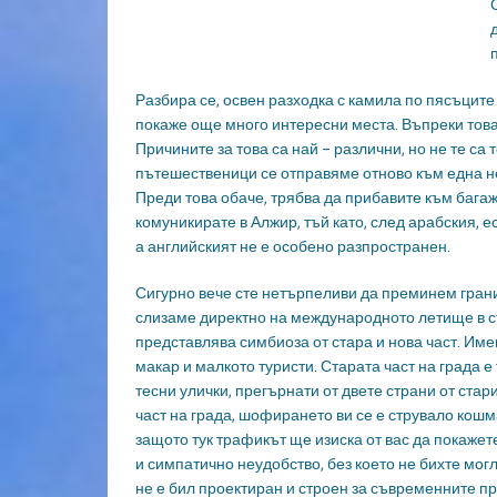
Разбира се, освен разходка с камила по пясъците
покаже още много интересни места. Въпреки това,
Причините за това са най – различни, но не те са
пътешественици се отправяме отново към една не
Преди това обаче, трябва да прибавите към багажа
комуникирате в Алжир, тъй като, след арабския, 
а английският не е особено разпространен.
Сигурно вече сте нетърпеливи да преминем грани
слизаме директно на международното летище в ст
представлява симбиоза от стара и нова част. Име
макар и малкото туристи. Старата част на града е
тесни улички, прегърнати от двете страни от стар
част на града, шофирането ви се е струвало кошм
защото тук трафикът ще изиска от вас да покажете
и симпатично неудобство, без което не бихте мог
не е бил проектиран и строен за съвременните пре