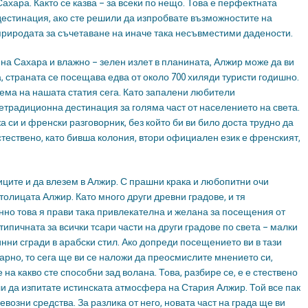
Сахара. Както се казва – за всеки по нещо. Това е перфектната
дестинация, ако сте решили да изпробвате възможностите на
природата за съчетаване на иначе така несъвместими дадености.
 на Сахара и влажно – зелен излет в планината, Алжир може да ви
 страната се посещава едва от около 700 хиляди туристи годишно.
 тема на нашата статия сега. Като запалени любители
традиционна дестинация за голяма част от населението на света.
 си и френски разговорник, без който би ви било доста трудно да
естествено, като бивша колония, втори официален език е френският,
ците и да влезем в Алжир. С прашни крака и любопитни очи
олицата Алжир. Като много други древни градове, и тя
нно това я прави така привлекателна и желана за посещения от
 типичната за всички тсари части на други градове по света – малки
инни сгради в арабски стил. Ако допреди посещението ви в тази
арно, то сега ще ви се наложи да преосмислите мнението си,
 на какво сте способни зад волана. Това, разбире се, е е стествено
ли да изпитате истинската атмосфера на Стария Алжир. Той все пак
возни средства. За разлика от него, новата част на града ще ви