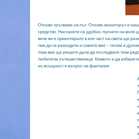
Отново тръгваме на път. Отново мониторът е наш
средство. Настанете се удобно, пуснете на воля 
вече ви е ориентирало в коя част на света ще ра
там да се разходите и самите вие – тялом и духо
това вие ще решите дали да последвате тези редо
любители пътешественици. Каквото и да изберете,
но всъщност е въпрос на фантазия.