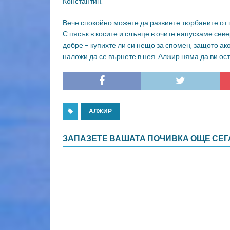
Константин.
Вече спокойно можете да развиете тюрбаните от г
С пясък в косите и слънце в очите напускаме се
добре – купихте ли си нещо за спомен, защото ак
наложи да се върнете в нея. Алжир няма да ви о
АЛЖИР
ЗАПАЗЕТЕ ВАШАТА ПОЧИВКА ОЩЕ СЕГ