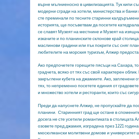
върне мълниеносно в цивилизацията. Тук кипи съ
модерни сгради на хотели, министерства и банки 
сте преминали по тесните старинни калдъръмени у
историята, ще посъветвам да посетите катедрала
се славят Музеят на местнине и Музеят на изящнит
изкачите и по планинските склонове край столиц
маслинови градини или пък покрити със сняг план
любителите на морския туризъм, Алжир предостав
Ако предпочетете горещите пясъци на Сахара, то
градчета, всяко от тях със свой характерен облик
закръглени кубета на джамиите. Ако, запленени о
тях, то непременно посетете единия от градовете
и множество хотели и ресторанти, които със сигур
Преди да напуснете Алжир, не пропускайте да пос
планини. Старинният град ще остане в спомените 
досега не сте усетили романтиката в столицата Ал
озовете пред джамия, изградена през 1221 годин
мюсюлмански молитвени домове и университет ще 