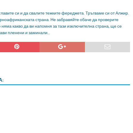
лавите си и да свалите тежките фереджета. Тръгваме си от Алжир.
верноафриканската страна. Не забравяйте обаче да проверите
о няма какво да ви напомня за тази изключителна страна, ще се
стави пленени и заминали…
А: