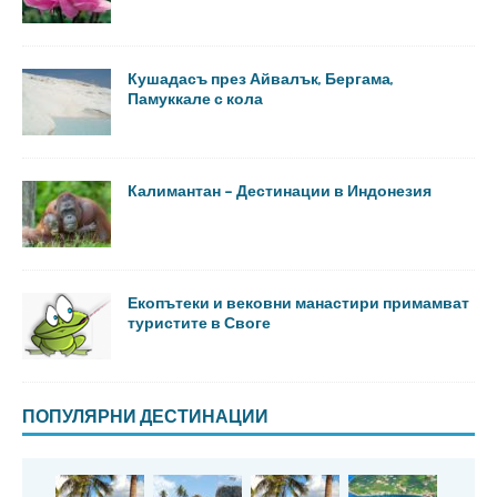
Кушадасъ през Айвалък, Бергама,
Памуккале с кола
Калимантан – Дестинации в Индонезия
Екопътеки и вековни манастири примамват
туристите в Своге
ПОПУЛЯРНИ ДЕСТИНАЦИИ