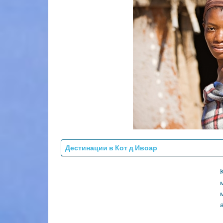
Дестинации в Кот д Ивоар