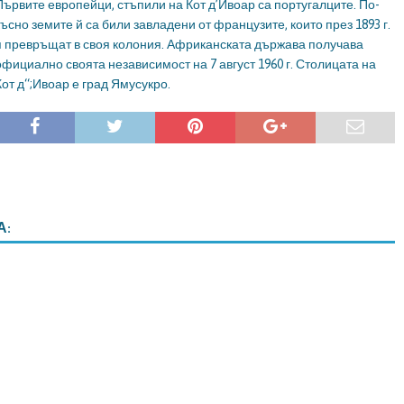
Първите европейци, стъпили на Кот д’Ивоар са португалците. По-
късно земите й са били завладени от французите, които през 1893 г.
я превръщат в своя колония. Африканската държава получава
официално своята независимост на 7 август 1960 г. Столицата на
Кот д“;Ивоар е град Ямусукро.
А: