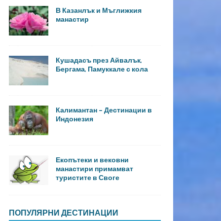
В Казанлък и Мъглижкия
манастир
Кушадасъ през Айвалък,
Бергама, Памуккале с кола
Калимантан – Дестинации в
Индонезия
Екопътеки и вековни
манастири примамват
туристите в Своге
ПОПУЛЯРНИ ДЕСТИНАЦИИ