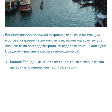
Венеция очарова с приказно красивите си канали, изящни
мостове, старинни тесни улички и великолепна архитектура.
Ако искате да разгледате града, си отделете поне няколко дни.
Сред най-известните места за посещение са:
Канале Гранде – дългият 4 км канал, който е главна пътна
артерия в историческия част на Венеция,