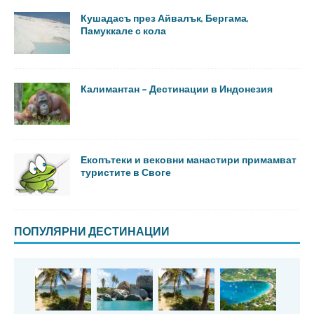
Кушадасъ през Айвалък, Бергама,
Памуккале с кола
Калимантан – Дестинации в Индонезия
Екопътеки и вековни манастири примамват
туристите в Своге
ПОПУЛЯРНИ ДЕСТИНАЦИИ