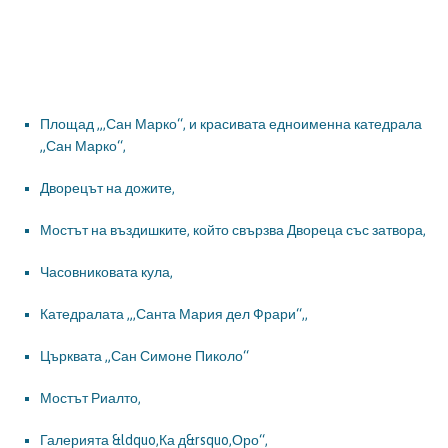
Площад „,Сан Марко“, и красивата едноименна катедрала
„Сан Марко“,
Дворецът на дожите,
Мостът на въздишките, който свързва Двореца със затвора,
Часовниковата кула,
Катедралата „,Санта Мария дел Фрари“,,
Църквата „Сан Симоне Пиколо“
Мостът Риалто,
Галерията &ldquo,Ка д&rsquo,Оро“,