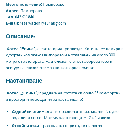
Местоположение:
Пампорово
Адрес:
Пампорово
Тел.
042 611840
E-mail:
reservation@elinabg.com
Описание:
Хотел “
Елина“;
е с категория три звезди. Xотелът се намира в
курортен комплекс Пампорово и е отдалечен на около 300
метра от автогарата. Разположен е в гъста борова гора и
осигурява спокойствие за ползотворна почивка.
Настаняване:
Хотел
„;Елина“;
предлага на гостите си общо 35 комфортни
и просторни помещения за настаняване:
25 двойни стаи
– 16 от тях разполагат със спалня, 9 с две
раделени легла . Максимален капацитет 2 + 1 човека.
8 тройни стаи
– разполагат с три отделни легла.