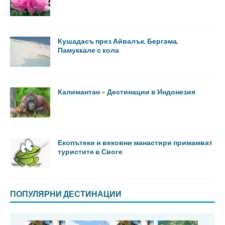
Кушадасъ през Айвалък, Бергама,
Памуккале с кола
Калимантан – Дестинации в Индонезия
Екопътеки и вековни манастири примамват
туристите в Своге
ПОПУЛЯРНИ ДЕСТИНАЦИИ