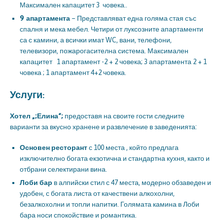
Максимален капацитет 3 човека..
9 апартамента
– Представляват една голяма стая със
спалня и мека мебел. Четири от луксозните апартаменти
са с камини, а всички имат WC, вани, телефони,
телевизори, пожарогасителна система. Максимален
капацитет 1 апартамент -2 + 2 човека; 3 апартамента 2 + 1
човека ; 1 апартамент 4+2 човека.
Услуги:
Хотел
„;Елина“;
предоставя на своите гости следните
варианти за вкусно хранене и развлечение в заведенията:
Основен ресторант
с 100 места , който предлага
изключително богата екзотична и стандартна кухня, както и
отбрани селектирани вина.
Лоби бар
в алпийски стил с 47 места, модерно обзаведен и
удобен, с богата листа от качествени алкохолни,
безалкохолни и топли напитки. Голямата камина в Лоби
бара носи спокойствие и романтика.