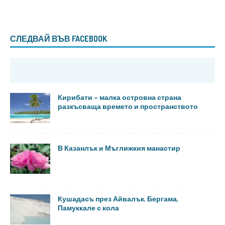
СЛЕДВАЙ ВЪВ FACEBOOK
Кирибати – малка островна страна
разкъсваща времето и пространството
В Казанлък и Мъглижкия манастир
Кушадасъ през Айвалък, Бергама,
Памуккале с кола