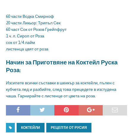
60 части Водка Смирноф
20 части Ликьор: Трипъл Сек
60 част Сок от Розов Грейпфрут
1 ч. л. Сироп от Роза
сок от 1/4 лайм
листенца цвят от роза
Начин за Приготвяне на Коктейл Руска
Роза:
Изсипете всички съставки в шеикър за коктейли, пълен с
кубчета лед и разбийте, след това прецедете в изстудена
чаша. Гарнирайте с листенце от цвета на роза.
КОКТЕЙЛИ
РЕЦЕПТИ ОТ РУСИЯ