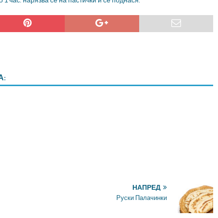
 1 час. нарязва се на пастички и се поднася.
А:
НАПРЕД
Руски Палачинки