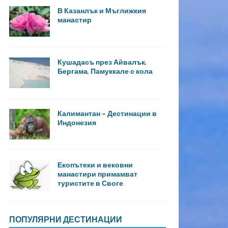
В Казанлък и Мъглижкия
манастир
Кушадасъ през Айвалък,
Бергама, Памуккале с кола
Калимантан – Дестинации в
Индонезия
Екопътеки и вековни
манастири примамват
туристите в Своге
ПОПУЛЯРНИ ДЕСТИНАЦИИ