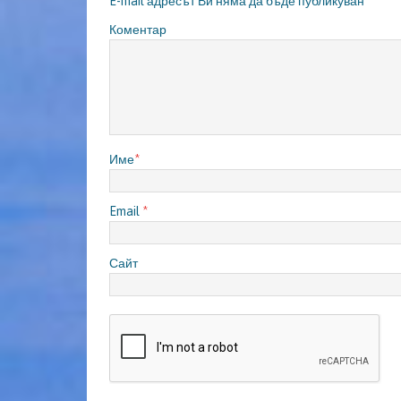
E-mail адресът Ви няма да бъде публикуван
Коментар
Име
*
Email
*
Сайт