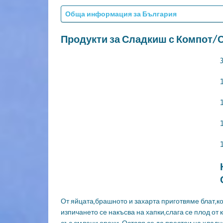
Обща информация за България
Продукти за Сладкиш с Компот/С
От яйцата,брашното и захарта приготвяме блат,ко
изпичането се накъсва на хапки,слага се плод от