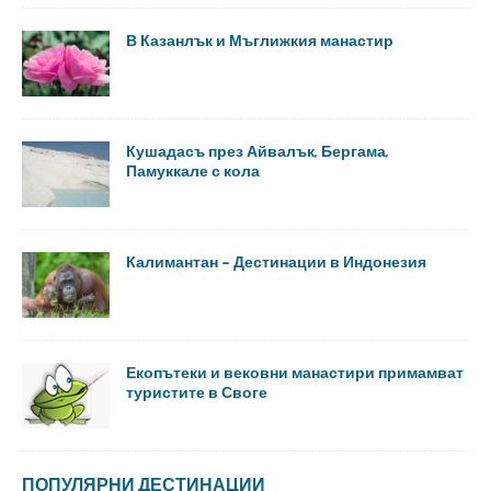
В Казанлък и Мъглижкия манастир
Кушадасъ през Айвалък, Бергама,
Памуккале с кола
Калимантан – Дестинации в Индонезия
Екопътеки и вековни манастири примамват
туристите в Своге
ПОПУЛЯРНИ ДЕСТИНАЦИИ