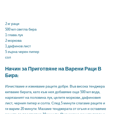
2 кг раци
500 мл светла бира
1 глава лук
2 моркова
1 дафинов лист
5 зърна черен пипер
сол
Начин за Приготвяне на Варени Раци В
Бира:
Изчистваме и измиваме раците добре. Във висока тенджера
кипваме бирата, като към нея добавяме още 500 мл вода,
нарязаният на половина лук, целите моркови, дафиновия
лист, черния пипер и солта. След 5 минути слагаме раците и
ги варим 20 минути. Махаме тенджерата от огъня и оставяме