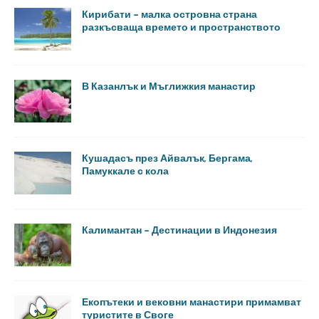
Кирибати – малка островна страна
разкъсваща времето и пространството
В Казанлък и Мъглижкия манастир
Кушадасъ през Айвалък, Бергама,
Памуккале с кола
Калимантан – Дестинации в Индонезия
Екопътеки и вековни манастири примамват
туристите в Своге