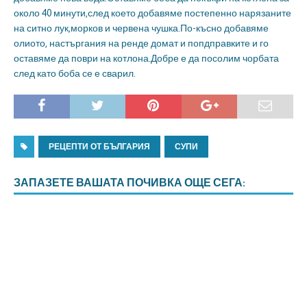
около 40 минути,след което добавяме постепенно нарязаните
на ситно лук,морков и червена чушка.По-късно добавяме
олиото, настъргания на ренде домат и попдправките и го
оставяме да поври на котлона.Добре е да посолим чорбата
след като боба се е сварил.
РЕЦЕПТИ ОТ БЪЛГАРИЯ
СУПИ
ЗАПАЗЕТЕ ВАШАТА ПОЧИВКА ОЩЕ СЕГА: