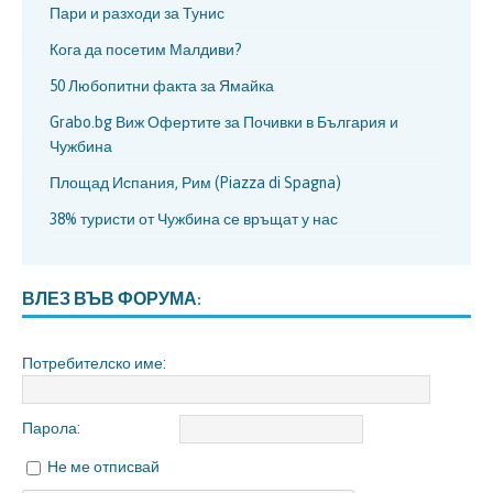
Пари и разходи за Тунис
Кога да посетим Малдиви?
50 Любопитни факта за Ямайка
Grabo.bg Виж Офертите за Почивки в България и
Чужбина
Площад Испания, Рим (Piazza di Spagna)
38% туристи от Чужбина се връщат у нас
ВЛЕЗ ВЪВ ФОРУМА:
Потребителско име:
Парола:
Не ме отписвай