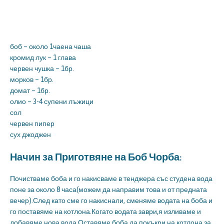
боб – около 1чаена чаша
кромид лук – 1 глава
червен чушка – 1бр.
морков – 1бр.
домат – 1бр.
олио – 3-4 супени лъжици
сол
червен пипер
сух джоджен
Начин за Приготвяне на Боб Чорба:
Почистваме боба и го накисваме в тенджера със студена вода
поне за около 8 часа(можем да направим това и от предната
вечер).След като сме го накиснали, сменяме водата на боба и
го поставяме на котлона.Когато водата заври,я изливаме и
добавяме нова вода.Оставяме боба да покъкри на котлона за