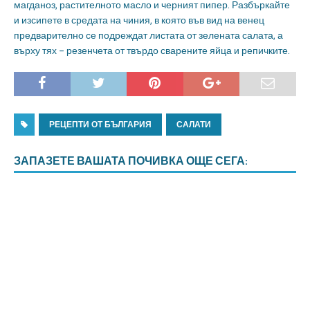
магданоз, растителното масло и черният пипер. Разбъркайте
и изсипете в средата на чиния, в която във вид на венец
предварително се подреждат листата от зелената салата, а
върху тях – резенчета от твърдо сварените яйца и репичките.
РЕЦЕПТИ ОТ БЪЛГАРИЯ
САЛАТИ
ЗАПАЗЕТЕ ВАШАТА ПОЧИВКА ОЩЕ СЕГА: