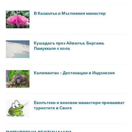
В Казанлък и Мъглижкия манастир
Кушадасъ през Айвалък, Бергама,
Памуккале с кола
Калимантан – Дестинации в Индонезия
Екопътеки и вековни манастири примамват
туристите в Своге