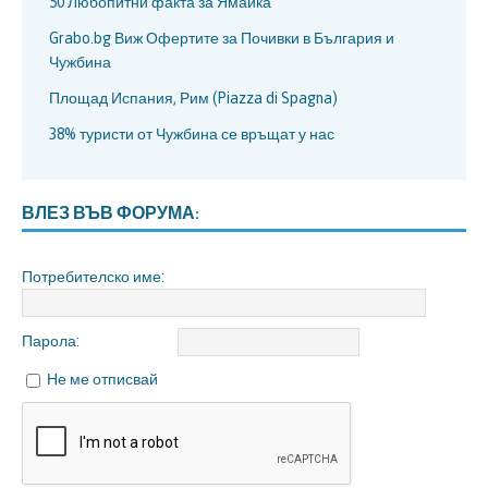
50 Любопитни факта за Ямайка
Grabo.bg Виж Офертите за Почивки в България и
Чужбина
Площад Испания, Рим (Piazza di Spagna)
38% туристи от Чужбина се връщат у нас
ВЛЕЗ ВЪВ ФОРУМА:
Потребителско име:
Парола:
Не ме отписвай