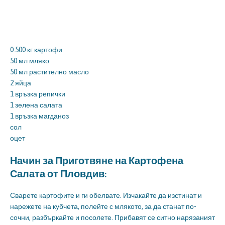
0.500 кг картофи
50 мл мляко
50 мл растително масло
2 яйца
1 връзка репички
1 зелена салата
1 връзка магданоз
сол
оцет
Начин за Приготвяне на Картофена
Салата от Пловдив:
Сварете картофите и ги обелвате. Изчакайте да изстинат и
нарежете на кубчета, полейте с млякото, за да станат по-
сочни, разбъркайте и посолете. Прибавят се ситно нарязаният