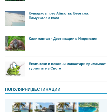
Кушадасъ през Айвалък, Бергама,
Памуккале с кола
Калимантан – Дестинации в Индонезия
Екопътеки и вековни манастири примамват
туристите в Своге
ПОПУЛЯРНИ ДЕСТИНАЦИИ