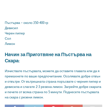
Пъстърва – около 350-400 гр
Девисил
Черен пипер
Сол
Лимон
Начин за Приготвяне на Пъстърва на
Скара:
Изчиствате пъстървата, можете да оставите главата или да я
премахнете по ваше предпочитание. Осолявате добре отвън
и отвътре. От вътрешната страна поръсвате с черния пипер и
девисила и слагате 2-3 резена лимон. Загрейте добре скарата
и печете от всяка страна по 5 минути. Поднесете пъстървата
на скара с резени лимон.