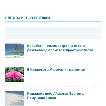
СЛЕДВАЙ ВЪВ FACEBOOK
Кирибати – малка островна страна
разкъсваща времето и пространството
В Казанлък и Мъглижкия манастир
Кушадасъ през Айвалък, Бергама,
Памуккале с кола