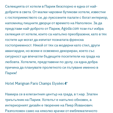
Селекцията от хотели в Париж безспорно е една от най-
добрите в света. От малки чаровни бутикови хотели, известни
с гостоприемството си, до луксозните палати с богат интериор,
напомнящ пищните дворци от времето на Наполеон. За да
представи най-доброто от Париж, Agoda.com този път избра
селекция от хотели, които са напълно преобразени, като в тях
гостите ще могат да изпитат познатата френска
гостоприемност. Някой от тях са модерни като стил, други
авангардни, но всеки е освежено декориран, което със
сигурност ще впечатли бъдещите посетители на града на
любовта. Хотелите, представени по-долу, са една добра
причина да планувате пролетното си пътуване именно в
Париж!
Hotel Marignan Paris Champs Elysées
4*
Намира се в елегантния център на града, в т.нар. Златен
триъгълник на Париж. Хотелът е напълно обновен, а
интериорният дизайн е творение на Пиер Йованович.
Разположен само на няколко крачки от емблематичното