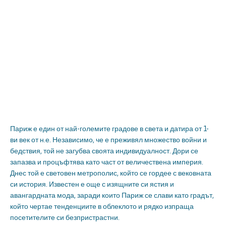
Париж е един от най-големите градове в света и датира от 1-
ви век от н.е. Независимо, че е преживял множество войни и
бедствия, той не загубва своята индивидуалност. Дори се
запазва и процъфтява като част от величествена империя.
Днес той е световен метрополис, който се гордее с вековната
си история. Известен е още с изящните си ястия и
авангардната мода, заради които Париж се слави като градът,
който чертае тенденциите в облеклото и рядко изпраща
посетителите си безпристрастни.