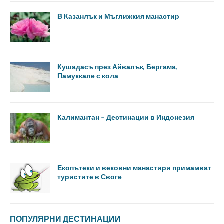
В Казанлък и Мъглижкия манастир
Кушадасъ през Айвалък, Бергама,
Памуккале с кола
Калимантан – Дестинации в Индонезия
Екопътеки и вековни манастири примамват
туристите в Своге
ПОПУЛЯРНИ ДЕСТИНАЦИИ