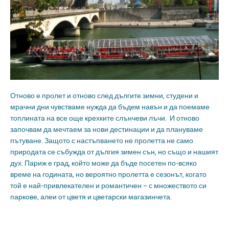
Отново е пролет и отново след дългите зимни, студени и
мрачни дни чувстваме нужда да бъдем навън и да поемаме
топлината на все още крехките слънчеви лъчи. И отново
започвам да мечтаем за нови дестинации и да плануваме
пътуване. Защото с настъпването не пролетта не само
природата се събужда от дългия зимен сън, но също и нашият
дух. Париж е град, който може да бъде посетен по-всяко
време на годината, но вероятно пролетта е сезонът, когато
той е най-привлекателен и романтичен – с множеството си
паркове, алеи от цветя и цветарски магазинчета.