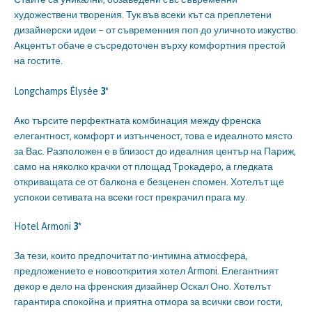
художествени творения. Тук във всеки кът са преплетени
дизайнерски идеи – от съвременния поп до уличното изкуство.
Акцентът обаче е съсредоточен върху комфортния престой
на гостите.
Longchamps Élysée
3*
Ако търсите перфектната комбинация между френска
елегантност, комфорт и изтънченост, това е идеалното място
за Вас. Разположен е в близост до идеалния център на Париж,
само на няколко крачки от площад Трокадеро, а гледката
откриващата се от балкона е безценен спомен. Хотелът ще
успокои сетивата на всеки гост прекрачил прага му.
Hotel Armoni
3*
За тези, които предпочитат по-интимна атмосфера,
предложението е новооткрития хотел Armoni. Елегантният
декор е дело на френския дизайнер Оскал Оно. Хотелът
гарантира спокойна и приятна отмора за всички свои гости,