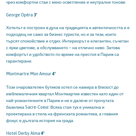
чрез комфортни стаи с меко осветление и неутрални тонове.
George Opéra
3*
Хотелът е построен в духа на традицията и автентичността и е
подходящ не само за бизнес туристи, но и за тези, които
търсят спокойствие и отдих. Интериорът е елегантен, съчетан
с ярки цветове, а обслужването – на отлично ниво. Затова
комфортът и удобството по време на престоя в Париж са
гарантирани.
Montmartre Mon Amour
4*
Този очарователен бутиков хотел се намира в близост до
емблематичния квартал Монтмартие известен като един от
най-романтичните в Париж и не е далече от прочутата
базилика Sacre-Coeur. Всяка стая тук е уникална и
проектирана в стила на френската романтика, а главния
фокус е дългата история на града.
Hotel Derby Alma
4*