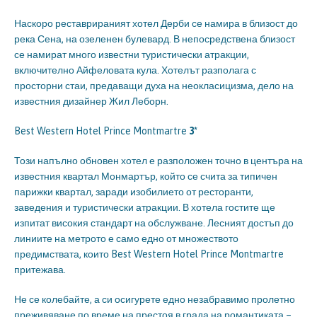
Наскоро реставрираният хотел Дерби се намира в близост до
река Сена, на озеленен булевард. В непосредствена близост
се намират много известни туристически атракции,
включително Айфеловата кула. Хотелът разполага с
просторни стаи, предаващи духа на неокласицизма, дело на
известния дизайнер Жил Леборн.
Best Western Hotel Prince Montmartre
3*
Този напълно обновен хотел е разположен точно в центъра на
известния квартал Монмартър, който се счита за типичен
парижки квартал, заради изобилието от ресторанти,
заведения и туристически атракции. В хотела гостите ще
изпитат високия стандарт на обслужване. Лесният достъп до
линиите на метрото е само едно от множеството
предимствата, които Best Western Hotel Prince Montmartre
притежава.
Не се колебайте, а си осигурете едно незабравимо пролетно
преживяване по време на престоя в града на романтиката –