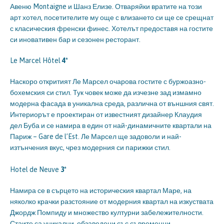
Авеню Montaigne и Шанз Елизе. Отваряйки вратите на този
арт хотел, посетителите му още с влизането си ще се срещнат
с класическия френски финес. Хотелът предоставя на гостите
си иновативен бар и сезонен ресторант.
Le Marcel Hôtel
4*
Наскоро откритият Ле Марсел очарова гостите с буржоазно-
бохемския си стил. Тук човек може да изчезне зад измамно
модерна фасада в уникална среда, различна от външния свят.
Интериорът е проектиран от известният дизайнер Клаудия
дел Буба и се намира в един от най-динамичните квартали на
Париж – Gare de l’Est. Ле Марсел ще задоволи и най-
изтънчения вкус, чрез модерния си парижки стил.
Hotel de Neuve
3*
Намира се в сърцето на историческия квартал Маре, на
няколко крачки разстояние от модерния квартал на изкуствата
Джордж Помпиду и множество културни забележителности.
Стаите са уникални, обзаведени със съвременни