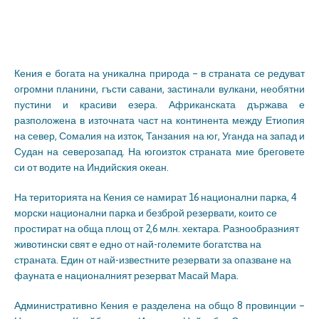
Кения е богата на уникална природа – в страната се редуват
огромни планини, гъсти савани, застинали вулкани, необятни
пустини и красиви езера. Африканската държава е
разположена в източната част на континента между Етиопия
на север, Сомалия на изток, Танзания на юг, Уганда на запад и
Судан на северозапад. На югоизток страната мие бреговете
си от водите на Индийския океан.
На територията на Кения се намират 16 национални парка, 4
морски национални парка и безброй резервати, които се
простират на обща площ от 2,6 млн. хектара. Разнообразният
животински свят е едно от най-големите богатства на
страната. Един от най-известните резервати за опазване на
фауната е националният резерват Масай Мара.
Административно Кения е разделена на общо 8 провинции –