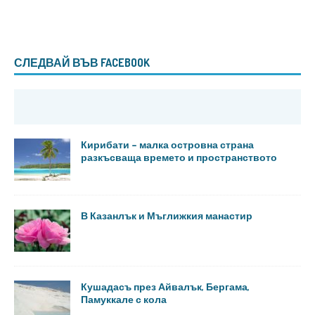
СЛЕДВАЙ ВЪВ FACEBOOK
Кирибати – малка островна страна
разкъсваща времето и пространството
В Казанлък и Мъглижкия манастир
Кушадасъ през Айвалък, Бергама,
Памуккале с кола