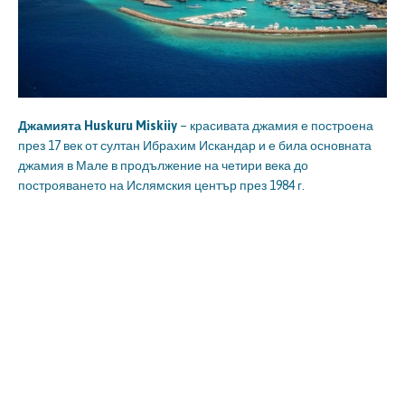
Джамията Huskuru Miskiiy
– красивата джамия е построена
през 17 век от султан Ибрахим Искандар и е била основната
джамия в Мале в продължение на четири века до
построяването на Ислямския център през 1984 г.