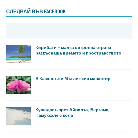
СЛЕДВАЙ ВЪВ FACEBOOK
Кирибати – малка островна страна
разкъсваща времето и пространството
В Казанлък и Мъглижкия манастир
Кушадасъ през Айвалък, Бергама,
Памуккале с кола