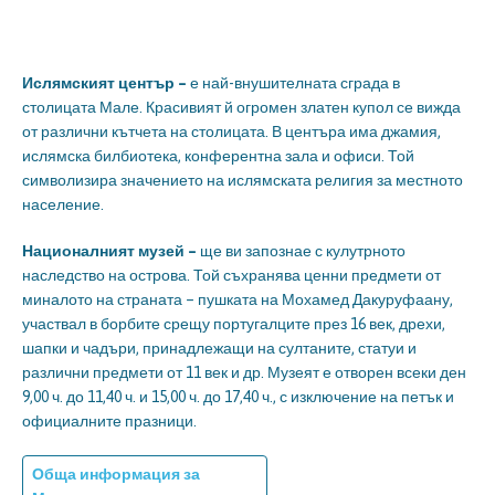
Ислямският център –
е най-внушителната сграда в
столицата Мале. Красивият й огромен златен купол се вижда
от различни кътчета на столицата.
В центъра има джамия,
ислямска билбиотека, конферентна зала и офиси. Той
символизира значението на ислямската религия за местното
население.
Националният музей –
ще ви запознае с кулутрното
наследство на острова. Той съхранява ценни предмети от
миналото на страната – пушката на Мохамед Дакуруфаану,
участвал в борбите срещу португалците през 16 век, дрехи,
шапки и чадъри, принадлежащи на султаните, статуи и
различни предмети от 11 век и др. Музеят е отворен всеки ден
9,00 ч. до 11,40 ч. и 15,00 ч. до 17,40 ч., с изключение на петък и
официалните празници.
Обща информация за