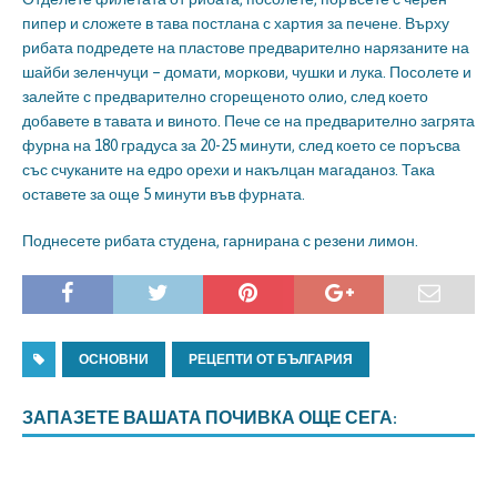
пипер и сложете в тава постлана с хартия за печене. Върху
рибата подредете на пластове предварително нарязаните на
шайби зеленчуци – домати, моркови, чушки и лука. Посолете и
залейте с предварително сгорещеното олио, след което
добавете в тавата и виното. Пече се на предварително загрята
фурна на 180 градуса за 20-25 минути, след което се поръсва
със счуканите на едро орехи и накълцан магаданоз. Така
оставете за още 5 минути във фурната.
Поднесете рибата студена, гарнирана с резени лимон.
ОСНОВНИ
РЕЦЕПТИ ОТ БЪЛГАРИЯ
ЗАПАЗЕТЕ ВАШАТА ПОЧИВКА ОЩЕ СЕГА: