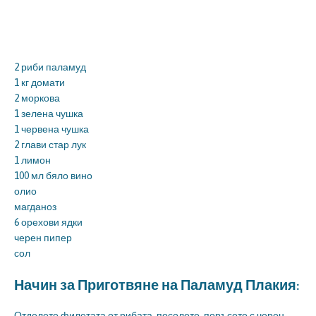
2 риби паламуд
1 кг домати
2 моркова
1 зелена чушка
1 червена чушка
2 глави стар лук
1 лимон
100 мл бяло вино
олио
магданоз
6 орехови ядки
черен пипер
сол
Начин за Приготвяне на Паламуд Плакия:
Отделете филетата от рибата, посолете, поръсете с черен