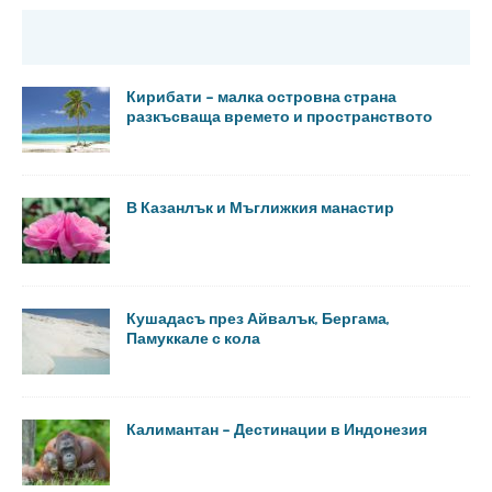
Кирибати – малка островна страна
разкъсваща времето и пространството
В Казанлък и Мъглижкия манастир
Кушадасъ през Айвалък, Бергама,
Памуккале с кола
Калимантан – Дестинации в Индонезия